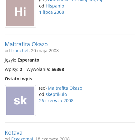
od
Hispanio
1 lipca 2008
Maltrafita Okazo
od
Ironchef
, 20 maja 2008
Język:
Esperanto
Wpisy:
2
Wywołania:
56368
Ostatni wpis
(eo)
Maltrafita Okazo
od
skeptikulo
26 czerwca 2008
Kotava
od
Ergazomai
, 18 czerwca 2008