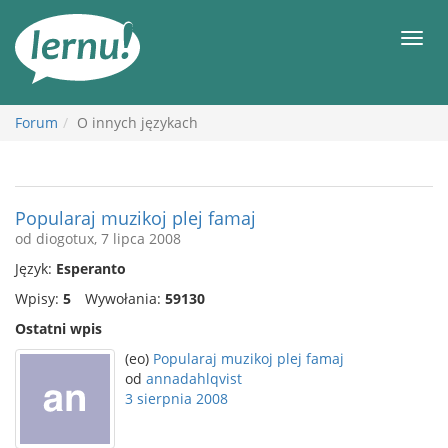
Więcej
Men
Forum
O innych językach
Popularaj muzikoj plej famaj
od diogotux, 7 lipca 2008
Język:
Esperanto
Wpisy:
5
Wywołania:
59130
Ostatni wpis
(eo)
Popularaj muzikoj plej famaj
od
annadahlqvist
3 sierpnia 2008