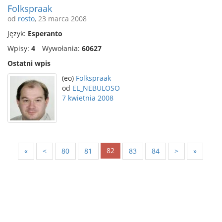
Folkspraak
od
rosto
, 23 marca 2008
Język:
Esperanto
Wpisy:
4
Wywołania:
60627
Ostatni wpis
(eo)
Folkspraak
od
EL_NEBULOSO
7 kwietnia 2008
82
«
<
80
81
83
84
>
»