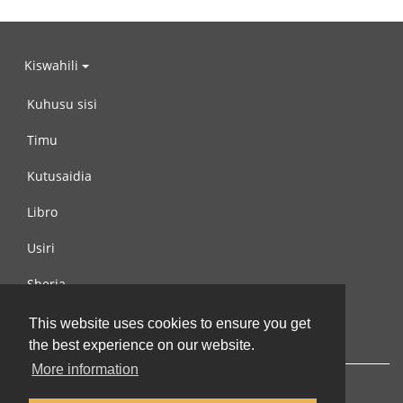
Kiswahili
Kuhusu sisi
Timu
Kutusaidia
Libro
Usiri
Sheria
Wasiliana na si
This website uses cookies to ensure you get
the best experience on our website.
More information