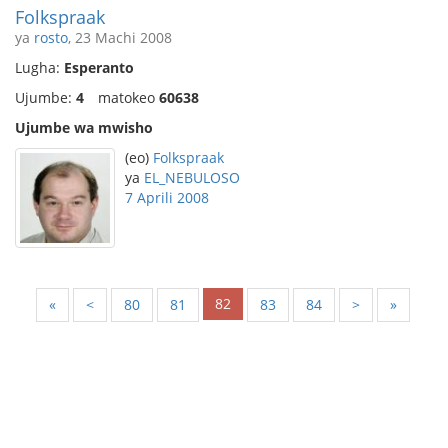
Folkspraak
ya
rosto
, 23 Machi 2008
Lugha:
Esperanto
Ujumbe:
4
matokeo
60638
Ujumbe wa mwisho
(eo)
Folkspraak
ya
EL_NEBULOSO
7 Aprili 2008
82
«
<
80
81
83
84
>
»