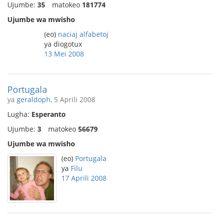
Ujumbe:
35
matokeo
181774
Ujumbe wa mwisho
(eo)
naciaj alfabetoj
ya diogotux
13 Mei 2008
Portugala
ya
geraldoph
, 5 Aprili 2008
Lugha:
Esperanto
Ujumbe:
3
matokeo
56679
Ujumbe wa mwisho
(eo)
Portugala
ya
Filu
17 Aprili 2008