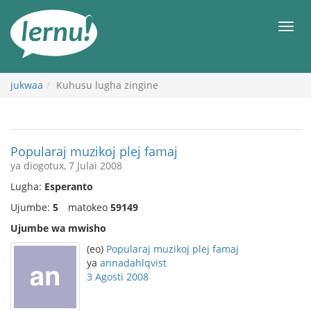
Kwa
maudhui
orod
jukwaa
Kuhusu lugha zingine
Popularaj muzikoj plej famaj
ya diogotux, 7 Julai 2008
Lugha:
Esperanto
Ujumbe:
5
matokeo
59149
Ujumbe wa mwisho
(eo)
Popularaj muzikoj plej famaj
ya
annadahlqvist
3 Agosti 2008