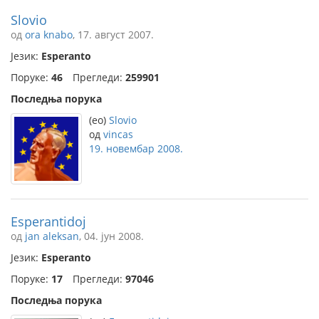
Slovio
од
ora knabo
, 17. август 2007.
Језик:
Esperanto
Поруке:
46
Прегледи:
259901
Последња порука
(eo)
Slovio
од
vincas
19. новембар 2008.
Esperantidoj
од
jan aleksan
, 04. јун 2008.
Језик:
Esperanto
Поруке:
17
Прегледи:
97046
Последња порука