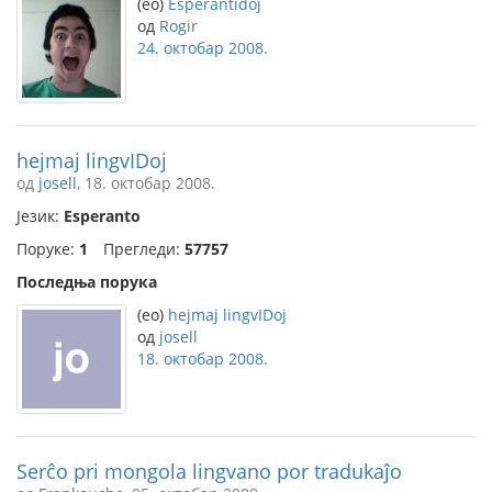
(eo)
Esperantidoj
од
Rogir
24. октобар 2008.
hejmaj lingvIDoj
од
josell
, 18. октобар 2008.
Језик:
Esperanto
Поруке:
1
Прегледи:
57757
Последња порука
(eo)
hejmaj lingvIDoj
од
josell
18. октобар 2008.
Serĉo pri mongola lingvano por tradukaĵo