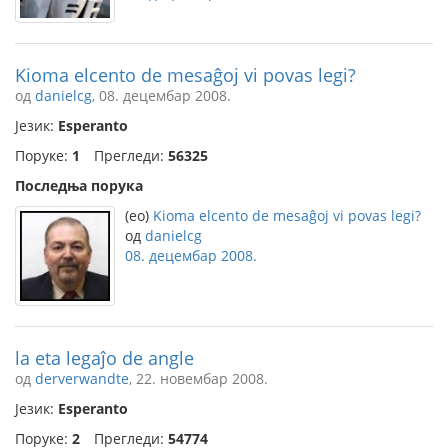
Kioma elcento de mesaĝoj vi povas legi?
од
danielcg
, 08. децембар 2008.
Језик:
Esperanto
Поруке:
1
Прегледи:
56325
Последња порука
(eo)
Kioma elcento de mesaĝoj vi povas legi?
од
danielcg
08. децембар 2008.
la eta legaĵo de angle
од
derverwandte
, 22. новембар 2008.
Језик:
Esperanto
Поруке:
2
Прегледи:
54774