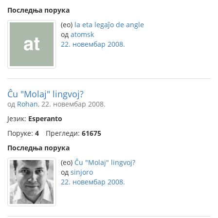
Последња порука
(eo)
la eta legaĵo de angle
од
atomsk
22. новембар 2008.
Ĉu "Molaj" lingvoj?
од
Rohan
, 22. новембар 2008.
Језик:
Esperanto
Поруке:
4
Прегледи:
61675
Последња порука
(eo)
Ĉu "Molaj" lingvoj?
од
sinjoro
22. новембар 2008.