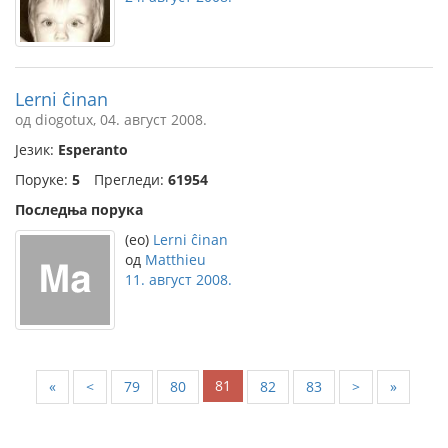
Lerni ĉinan
од diogotux, 04. август 2008.
Језик:
Esperanto
Поруке:
5
Прегледи:
61954
Последња порука
(eo)
Lerni ĉinan
од
Matthieu
11. август 2008.
81
«
<
79
80
82
83
>
»