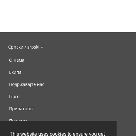
Српски / srpski
О нама
Екипа
Подржавајте нас
Libro
Приватност
Правила
Контактирајте нас
This website uses cookies to ensure you get