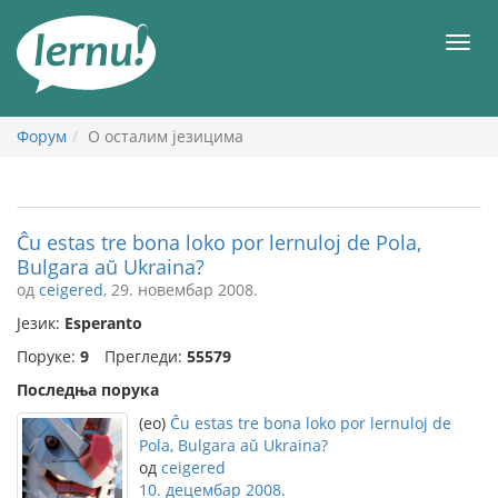
У
садржају
Мен
Форум
О осталим језицима
Ĉu estas tre bona loko por lernuloj de Pola,
Bulgara aŭ Ukraina?
од
ceigered
, 29. новембар 2008.
Језик:
Esperanto
Поруке:
9
Прегледи:
55579
Последња порука
(eo)
Ĉu estas tre bona loko por lernuloj de
Pola, Bulgara aŭ Ukraina?
од
ceigered
10. децембар 2008.