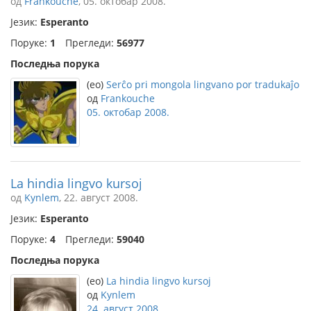
од
Frankouche
, 05. октобар 2008.
Језик:
Esperanto
Поруке:
1
Прегледи:
56977
Последња порука
(eo)
Serĉo pri mongola lingvano por tradukaĵo
од
Frankouche
05. октобар 2008.
La hindia lingvo kursoj
од
Kynlem
, 22. август 2008.
Језик:
Esperanto
Поруке:
4
Прегледи:
59040
Последња порука
(eo)
La hindia lingvo kursoj
од
Kynlem
24. август 2008.