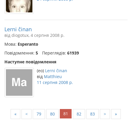
Lerni ĉinan
від diogotux, 4 серпня 2008 р.
Мова:
Esperanto
Повідомлення:
5
Переглядів:
61939
Наступне повідомлення
(eo)
Lerni ĉinan
від
Matthieu
11 серпня 2008 р.
81
«
<
79
80
82
83
>
»