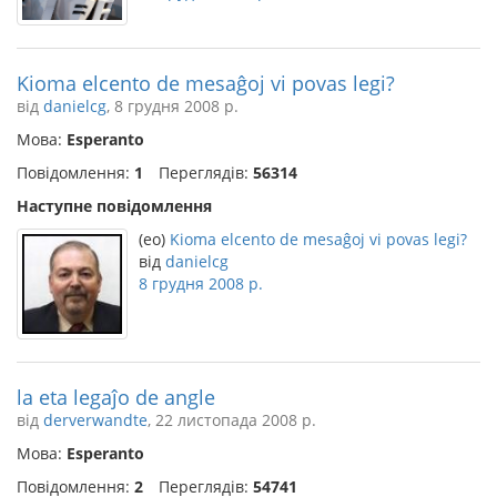
Kioma elcento de mesaĝoj vi povas legi?
від
danielcg
, 8 грудня 2008 р.
Мова:
Esperanto
Повідомлення:
1
Переглядів:
56314
Наступне повідомлення
(eo)
Kioma elcento de mesaĝoj vi povas legi?
від
danielcg
8 грудня 2008 р.
la eta legaĵo de angle
від
derverwandte
, 22 листопада 2008 р.
Мова:
Esperanto
Повідомлення:
2
Переглядів:
54741