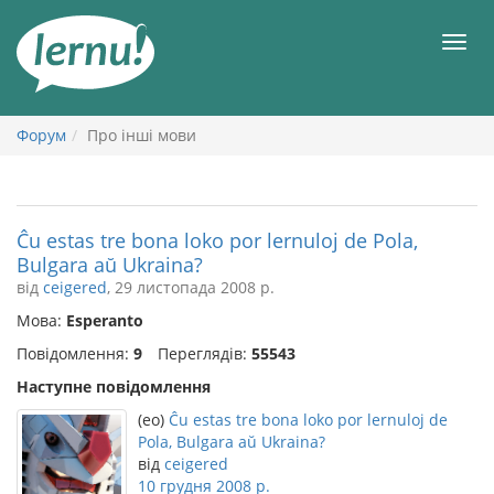
До
змісту
Мен
Форум
Про інші мови
Ĉu estas tre bona loko por lernuloj de Pola,
Bulgara aŭ Ukraina?
від
ceigered
, 29 листопада 2008 р.
Мова:
Esperanto
Повідомлення:
9
Переглядів:
55543
Наступне повідомлення
(eo)
Ĉu estas tre bona loko por lernuloj de
Pola, Bulgara aŭ Ukraina?
від
ceigered
10 грудня 2008 р.