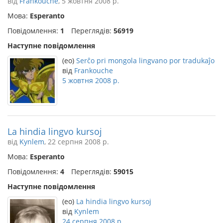
від
Frankouche
, 5 жовтня 2008 р.
Мова:
Esperanto
Повідомлення:
1
Переглядів:
56919
Наступне повідомлення
(eo)
Serĉo pri mongola lingvano por tradukaĵo
від
Frankouche
5 жовтня 2008 р.
La hindia lingvo kursoj
від
Kynlem
, 22 серпня 2008 р.
Мова:
Esperanto
Повідомлення:
4
Переглядів:
59015
Наступне повідомлення
(eo)
La hindia lingvo kursoj
від
Kynlem
24 серпня 2008 р.