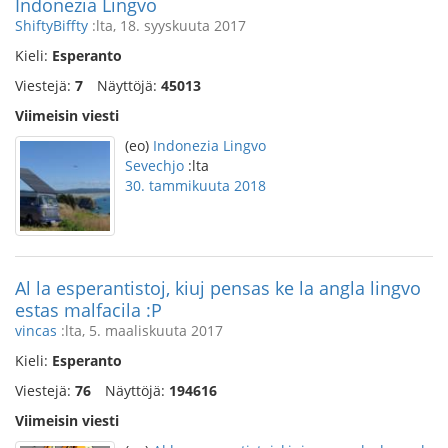
Indonezia Lingvo
ShiftyBiffty
:lta, 18. syyskuuta 2017
Kieli:
Esperanto
Viestejä:
7
Näyttöjä:
45013
Viimeisin viesti
(eo)
Indonezia Lingvo
Sevechjo
:lta
30. tammikuuta 2018
Al la esperantistoj, kiuj pensas ke la angla lingvo
estas malfacila :P
vincas
:lta, 5. maaliskuuta 2017
Kieli:
Esperanto
Viestejä:
76
Näyttöjä:
194616
Viimeisin viesti