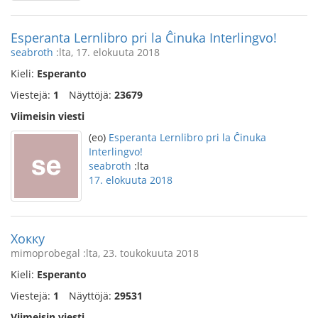
Esperanta Lernlibro pri la Ĉinuka Interlingvo!
seabroth
:lta, 17. elokuuta 2018
Kieli:
Esperanto
Viestejä:
1
Näyttöjä:
23679
Viimeisin viesti
(eo)
Esperanta Lernlibro pri la Ĉinuka
Interlingvo!
seabroth
:lta
17. elokuuta 2018
Хокку
mimoprobegal :lta, 23. toukokuuta 2018
Kieli:
Esperanto
Viestejä:
1
Näyttöjä:
29531
Viimeisin viesti