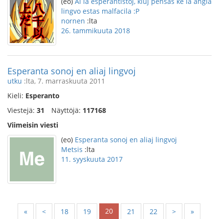
(eo)
Al la esperantistoj, kiuj pensas ke la angla
lingvo estas malfacila :P
nornen
:lta
26. tammikuuta 2018
Esperanta sonoj en aliaj lingvoj
utku
:lta, 7. marraskuuta 2011
Kieli:
Esperanto
Viestejä:
31
Näyttöjä:
117168
Viimeisin viesti
(eo)
Esperanta sonoj en aliaj lingvoj
Metsis
:lta
11. syyskuuta 2017
20
«
<
18
19
21
22
>
»