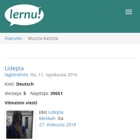
Tästä
sisältöön
Men
Foorumi
Muista kielistä
Lidepla
lagtendisto
:lta, 11. syyskuuta 2016
Kieli:
Deutsch
Viestejä:
5
Näyttöjä:
39651
Viimeisin viesti
(de)
Lidepla
Melikah
:lta
27. elokuuta 2018