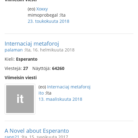
(eo)
Хокку
mimoprobegal :lta
23. toukokuuta 2018
Internaciaj metaforoj
palaman
:lta, 16. helmikuuta 2018
Kieli:
Esperanto
Viestejä:
27
Näyttöjä:
64260
Viimeisin viesti
(eo)
Internaciaj metaforoj
ito
:lta
13. maaliskuuta 2018
A Novel about Esperanto
rapn21
:lta, 15. syyskuuta 2017