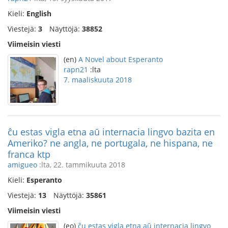
Kieli:
English
Viestejä:
3
Näyttöjä:
38852
Viimeisin viesti
(en)
A Novel about Esperanto
rapn21
:lta
7. maaliskuuta 2018
ĉu estas vigla etna aŭ internacia lingvo bazita en
Ameriko? ne angla, ne portugala, ne hispana, ne
franca ktp
amigueo
:lta, 22. tammikuuta 2018
Kieli:
Esperanto
Viestejä:
13
Näyttöjä:
35861
Viimeisin viesti
(eo)
ĉu estas vigla etna aŭ internacia lingvo