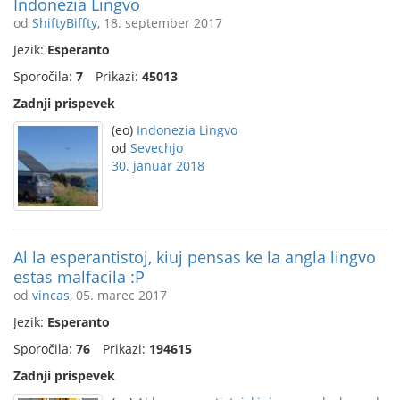
Indonezia Lingvo
od
ShiftyBiffty
, 18. september 2017
Jezik:
Esperanto
Sporočila:
7
Prikazi:
45013
Zadnji prispevek
(eo)
Indonezia Lingvo
od
Sevechjo
30. januar 2018
Al la esperantistoj, kiuj pensas ke la angla lingvo
estas malfacila :P
od
vincas
, 05. marec 2017
Jezik:
Esperanto
Sporočila:
76
Prikazi:
194615
Zadnji prispevek