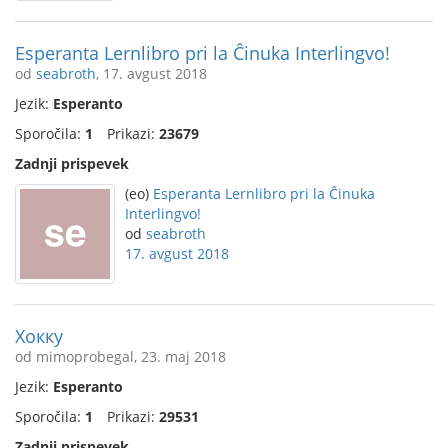
Esperanta Lernlibro pri la Ĉinuka Interlingvo!
od
seabroth
, 17. avgust 2018
Jezik:
Esperanto
Sporočila:
1
Prikazi:
23679
Zadnji prispevek
(eo)
Esperanta Lernlibro pri la Ĉinuka
Interlingvo!
od
seabroth
17. avgust 2018
Хокку
od mimoprobegal, 23. maj 2018
Jezik:
Esperanto
Sporočila:
1
Prikazi:
29531
Zadnji prispevek