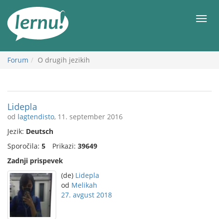
K
vsebini
Meni
Forum
O drugih jezikih
Lidepla
od
lagtendisto
, 11. september 2016
Jezik:
Deutsch
Sporočila:
5
Prikazi:
39649
Zadnji prispevek
(de)
Lidepla
od
Melikah
27. avgust 2018