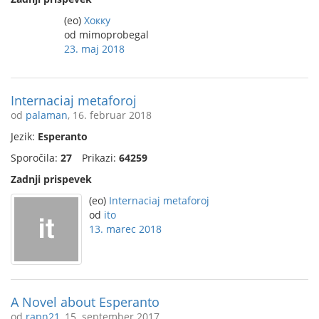
(eo)
Хокку
od mimoprobegal
23. maj 2018
Internaciaj metaforoj
od
palaman
, 16. februar 2018
Jezik:
Esperanto
Sporočila:
27
Prikazi:
64259
Zadnji prispevek
(eo)
Internaciaj metaforoj
od
ito
13. marec 2018
A Novel about Esperanto
od
rapn21
, 15. september 2017