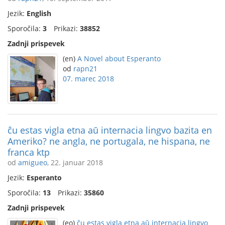
Jezik:
English
Sporočila:
3
Prikazi:
38852
Zadnji prispevek
(en)
A Novel about Esperanto
od
rapn21
07. marec 2018
ĉu estas vigla etna aŭ internacia lingvo bazita en
Ameriko? ne angla, ne portugala, ne hispana, ne
franca ktp
od
amigueo
, 22. januar 2018
Jezik:
Esperanto
Sporočila:
13
Prikazi:
35860
Zadnji prispevek
(eo)
ĉu estas vigla etna aŭ internacia lingvo