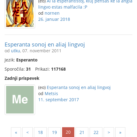
(eo)
Al la esperantistoj, kiuj pensas ke la angla
lingvo estas malfacila :P
od
nornen
26. januar 2018
Esperanta sonoj en aliaj lingvoj
od
utku
, 07. november 2011
Jezik:
Esperanto
Sporočila:
31
Prikazi:
117168
Zadnji prispevek
(eo)
Esperanta sonoj en aliaj lingvoj
od
Metsis
11. september 2017
20
«
<
18
19
21
22
>
»