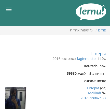
תוכן
עניינים
תפריט
פורום
על שפות אחרות
Lidepla
של
, 11 בספטמבר 2016
lagtendisto
שפה:
Deutsch
הודעות:
5
להציג
39580
הודעה אחרונה
Lidepla
(de)
של
Melikah
27 באוגוסט 2018