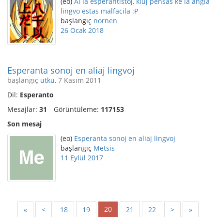
(eo)
Al la esperantistoj, kiuj pensas ke la angla
lingvo estas malfacila :P
başlangıç
nornen
26 Ocak 2018
Esperanta sonoj en aliaj lingvoj
başlangıç
utku
, 7 Kasım 2011
Dil:
Esperanto
Mesajlar:
31
Görüntüleme:
117153
Son mesaj
(eo)
Esperanta sonoj en aliaj lingvoj
başlangıç
Metsis
11 Eylül 2017
20
«
<
18
19
21
22
>
»