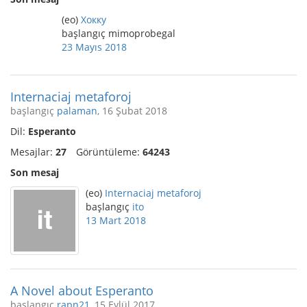
(eo)
Хокку
başlangıç mimoprobegal
23 Mayıs 2018
Internaciaj metaforoj
başlangıç
palaman
, 16 Şubat 2018
Dil:
Esperanto
Mesajlar:
27
Görüntüleme:
64243
Son mesaj
(eo)
Internaciaj metaforoj
başlangıç
ito
13 Mart 2018
A Novel about Esperanto
başlangıç
rapn21
, 15 Eylül 2017