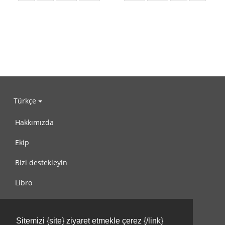
Türkçe
Hakkımızda
Ekip
Bizi destekleyin
Libro
Gizlilik Politikası
Sitemizi {site} ziyaret etmekle çerez {/link}
Kullanım Koşulları