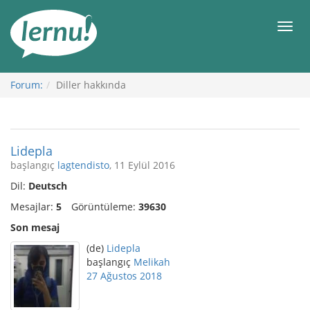
İçerik
Görüntüleme
Men
Forum:
Diller hakkında
Lidepla
başlangıç
lagtendisto
, 11 Eylül 2016
Dil:
Deutsch
Mesajlar:
5
Görüntüleme:
39630
Son mesaj
(de)
Lidepla
başlangıç
Melikah
27 Ağustos 2018