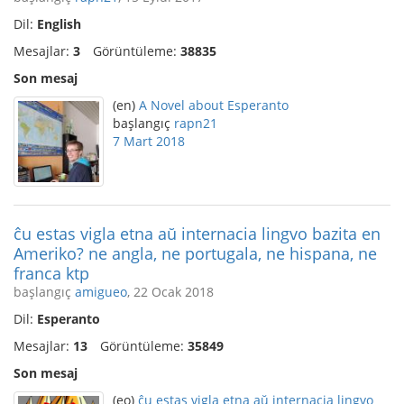
Dil:
English
Mesajlar:
3
Görüntüleme:
38835
Son mesaj
(en)
A Novel about Esperanto
başlangıç
rapn21
7 Mart 2018
ĉu estas vigla etna aŭ internacia lingvo bazita en
Ameriko? ne angla, ne portugala, ne hispana, ne
franca ktp
başlangıç
amigueo
, 22 Ocak 2018
Dil:
Esperanto
Mesajlar:
13
Görüntüleme:
35849
Son mesaj
(eo)
ĉu estas vigla etna aŭ internacia lingvo