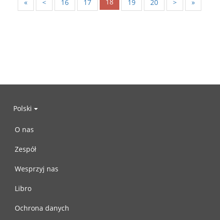
18
«
<
16
17
19
20
>
»
Polski
O nas
Zespół
Wesprzyj nas
Libro
Ochrona danych