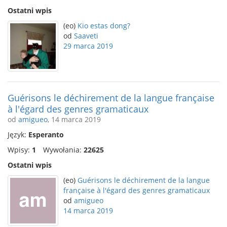
Ostatni wpis
(eo)
Kio estas dong?
od
Saaveti
29 marca 2019
Guérisons le déchirement de la langue française
à l'égard des genres gramaticaux
od
amigueo
, 14 marca 2019
Język:
Esperanto
Wpisy:
1
Wywołania:
22625
Ostatni wpis
(eo)
Guérisons le déchirement de la langue
française à l'égard des genres gramaticaux
od
amigueo
14 marca 2019