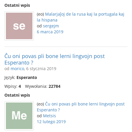
Ostatni wpis
(eo)
Malarjaĵoj de la rusa kaj la portugala kaj
la hispana
od
sergejm
6 marca 2019
Ĉu oni povas pli bone lerni lingvojn post
Esperanto ?
od
morico
, 6 stycznia 2019
Język:
Esperanto
Wpisy:
4
Wywołania:
22784
Ostatni wpis
(eo)
Ĉu oni povas pli bone lerni lingvojn post
Esperanto ?
od
Metsis
12 lutego 2019