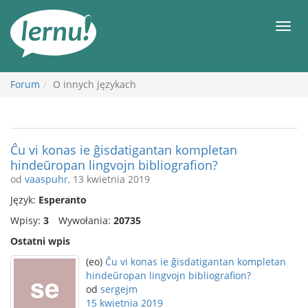
Więcej
Men
Forum
O innych językach
Ĉu vi konas ie ĝisdatigantan kompletan
hindeŭropan lingvojn bibliografion?
od
vaaspuhr
, 13 kwietnia 2019
Język:
Esperanto
Wpisy:
3
Wywołania:
20735
Ostatni wpis
(eo)
Ĉu vi konas ie ĝisdatigantan kompletan
hindeŭropan lingvojn bibliografion?
od
sergejm
15 kwietnia 2019