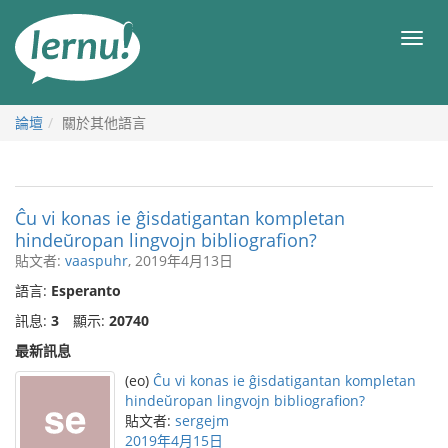
前
往
目
目
錄
錄
論壇
關於其他語言
Ĉu vi konas ie ĝisdatigantan kompletan
hindeŭropan lingvojn bibliografion?
貼文者:
vaaspuhr
, 2019年4月13日
語言:
Esperanto
訊息:
3
顯示:
20740
最新訊息
(eo)
Ĉu vi konas ie ĝisdatigantan kompletan
hindeŭropan lingvojn bibliografion?
貼文者:
sergejm
2019年4月15日