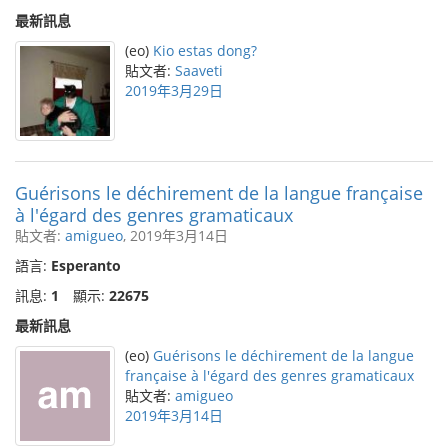
最新訊息
(eo)
Kio estas dong?
貼文者:
Saaveti
2019年3月29日
Guérisons le déchirement de la langue française
à l'égard des genres gramaticaux
貼文者:
amigueo
, 2019年3月14日
語言:
Esperanto
訊息:
1
顯示:
22675
最新訊息
(eo)
Guérisons le déchirement de la langue
française à l'égard des genres gramaticaux
貼文者:
amigueo
2019年3月14日