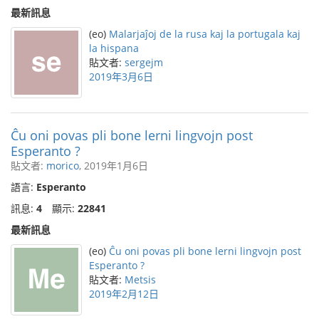
最新訊息
(eo)
Malarjaĵoj de la rusa kaj la portugala kaj
la hispana
貼文者:
sergejm
2019年3月6日
Ĉu oni povas pli bone lerni lingvojn post
Esperanto ?
貼文者:
morico
, 2019年1月6日
語言:
Esperanto
訊息:
4
顯示:
22841
最新訊息
(eo)
Ĉu oni povas pli bone lerni lingvojn post
Esperanto ?
貼文者:
Metsis
2019年2月12日