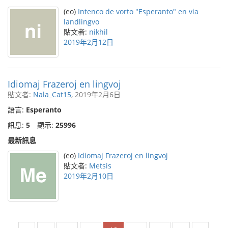
(eo)
Intenco de vorto "Esperanto" en via
landlingvo
貼文者:
nikhil
2019年2月12日
Idiomaj Frazeroj en lingvoj
貼文者:
Nala_Cat15
, 2019年2月6日
語言:
Esperanto
訊息:
5
顯示:
25996
最新訊息
(eo)
Idiomaj Frazeroj en lingvoj
貼文者:
Metsis
2019年2月10日