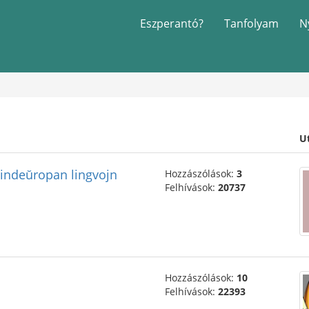
Eszperantó?
Tanfolyam
N
U
hindeŭropan lingvojn
Hozzászólások:
3
Felhívások:
20737
Hozzászólások:
10
Felhívások:
22393