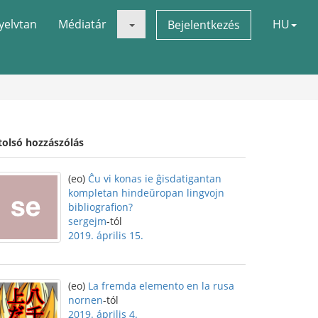
yelvtan
Médiatár
HU
Bejelentkezés
tolsó hozzászólás
(eo)
Ĉu vi konas ie ĝisdatigantan
kompletan hindeŭropan lingvojn
bibliografion?
sergejm
-tól
2019. április 15.
(eo)
La fremda elemento en la rusa
nornen
-tól
2019. április 4.