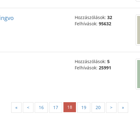
lingvo
Hozzászólások:
32
Felhívások:
95632
Hozzászólások:
5
Felhívások:
25991
18
«
<
16
17
19
20
>
»