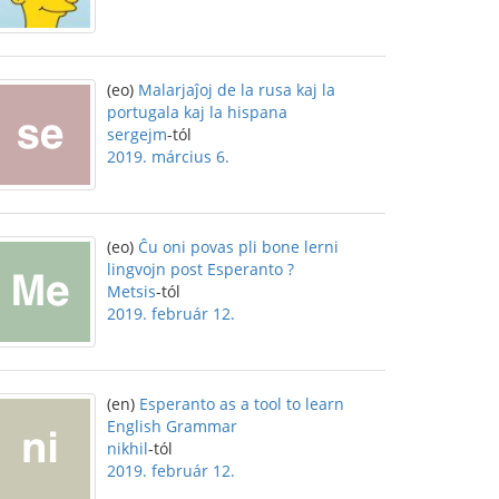
(eo)
Malarjaĵoj de la rusa kaj la
portugala kaj la hispana
sergejm
-tól
2019. március 6.
(eo)
Ĉu oni povas pli bone lerni
lingvojn post Esperanto ?
Metsis
-tól
2019. február 12.
(en)
Esperanto as a tool to learn
English Grammar
nikhil
-tól
2019. február 12.