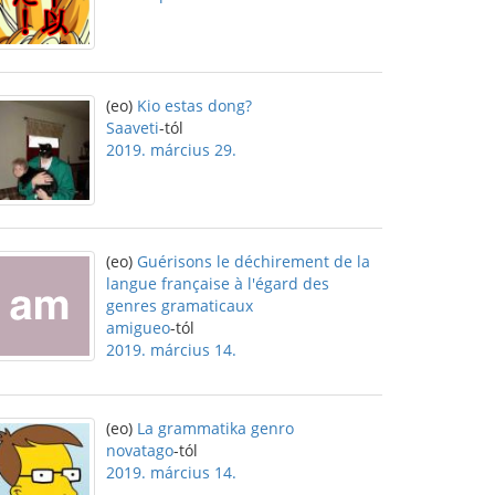
(eo)
Kio estas dong?
Saaveti
-tól
2019. március 29.
(eo)
Guérisons le déchirement de la
langue française à l'égard des
genres gramaticaux
amigueo
-tól
2019. március 14.
(eo)
La grammatika genro
novatago
-tól
2019. március 14.