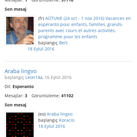
Son mesaj
(fr)
AŬTUNE (24 oct - 1 nov 2016) Vacances en
espéranto pour enfants, familles, grands-
parents avec cours et autres activités,
programme pour les enfants
başlangıç
Bert
18 Eylül 2016
Araba lingvo
başlangıç
Leon14a
, 16 Eylül 2016
Dil:
Esperanto
Mesajlar:
3
Görüntüleme:
41102
Son mesaj
(eo)
Araba lingvo
başlangıç
Koracio
18 Eylül 2016