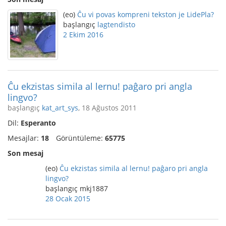
(eo)
Ĉu vi povas kompreni tekston je LidePla?
başlangıç
lagtendisto
2 Ekim 2016
Ĉu ekzistas simila al lernu! paĝaro pri angla
lingvo?
başlangıç
kat_art_sys
, 18 Ağustos 2011
Dil:
Esperanto
Mesajlar:
18
Görüntüleme:
65775
Son mesaj
(eo)
Ĉu ekzistas simila al lernu! paĝaro pri angla
lingvo?
başlangıç mkj1887
28 Ocak 2015