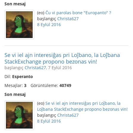
Son mesaj
(eo)
Ĉu vi parolas bone "Europanto" ?
başlangıç
Christa627
8 Eylül 2016
Se vi iel ajn interesiĝas pri Loĵbano, la Loĵbana
StackExchange propono bezonas vin!
başlangıç
Christa627
, 7 Eylül 2016
Dil:
Esperanto
Mesajlar:
3
Görüntüleme:
40749
Son mesaj
(eo)
Se vi iel ajn interesiĝas pri Loĵbano, la
Loĵbana StackExchange propono bezonas vin!
başlangıç
Christa627
8 Eylül 2016