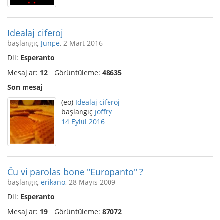
Idealaj ciferoj
başlangıç
Junpe
, 2 Mart 2016
Dil:
Esperanto
Mesajlar:
12
Görüntüleme:
48635
Son mesaj
(eo)
Idealaj ciferoj
başlangıç
Joffry
14 Eylül 2016
Ĉu vi parolas bone "Europanto" ?
başlangıç
erikano
, 28 Mayıs 2009
Dil:
Esperanto
Mesajlar:
19
Görüntüleme:
87072