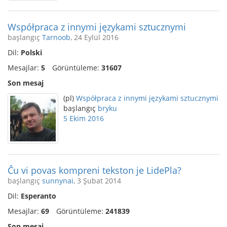
Współpraca z innymi językami sztucznymi
başlangıç
Tarnoob
, 24 Eylül 2016
Dil:
Polski
Mesajlar:
5
Görüntüleme:
31607
Son mesaj
(pl)
Współpraca z innymi językami sztucznymi
başlangıç
bryku
5 Ekim 2016
Ĉu vi povas kompreni tekston je LidePla?
başlangıç
sunnynai
, 3 Şubat 2014
Dil:
Esperanto
Mesajlar:
69
Görüntüleme:
241839
Son mesaj