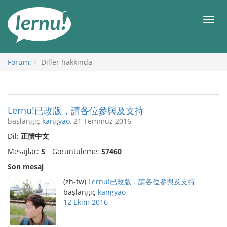
İçerik
Görüntüleme
Men
Forum:
Diller hakkında
Lernu!已改版，請各位參與及支持
başlangıç
kangyao
, 21 Temmuz 2016
Dil:
正體中文
Mesajlar:
5
Görüntüleme:
57460
Son mesaj
(zh-tw)
Lernu!已改版，請各位參與及支持
başlangıç
kangyao
12 Ekim 2016