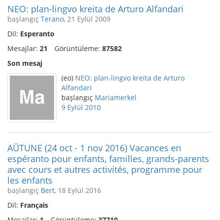
NEO: plan-lingvo kreita de Arturo Alfandari
başlangıç
Terano
, 21 Eylül 2009
Dil:
Esperanto
Mesajlar:
21
Görüntüleme:
87582
Son mesaj
(eo)
NEO: plan-lingvo kreita de Arturo
Alfandari
başlangıç
Mariamerkel
9 Eylül 2010
AŬTUNE (24 oct - 1 nov 2016) Vacances en
espéranto pour enfants, familles, grands-parents
avec cours et autres activités, programme pour
les enfants
başlangıç
Bert
, 18 Eylül 2016
Dil:
Français
Mesajlar:
1
Görüntüleme:
37710