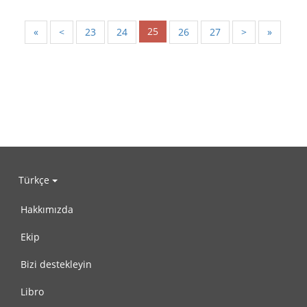
25
«
<
23
24
26
27
>
»
Türkçe
Hakkımızda
Ekip
Bizi destekleyin
Libro