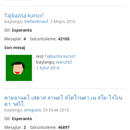
Tajbazita kurso?
başlangıç
StefanKnauf
, 3 Mayıs 2016
Dil:
Esperanto
Mesajlar:
4
Görüntüleme:
42105
Son mesaj
(eo)
Tajbazita kurso?
başlangıç
warut92
1 Eylül 2016
ตายลานดโ เสตาส ลานดโ สไตใานตา เน สใด-โรไเน
ตา าศไโ.
başlangıç
amigueo
, 29 Ocak 2015
Dil:
Esperanto
Mesajlar:
2
Görüntüleme:
46897