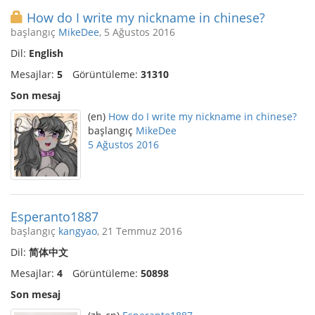
How do I write my nickname in chinese?
başlangıç
MikeDee
, 5 Ağustos 2016
Dil:
English
Mesajlar:
5
Görüntüleme:
31310
Son mesaj
(en)
How do I write my nickname in chinese?
başlangıç
MikeDee
5 Ağustos 2016
Esperanto1887
başlangıç
kangyao
, 21 Temmuz 2016
Dil:
简体中文
Mesajlar:
4
Görüntüleme:
50898
Son mesaj