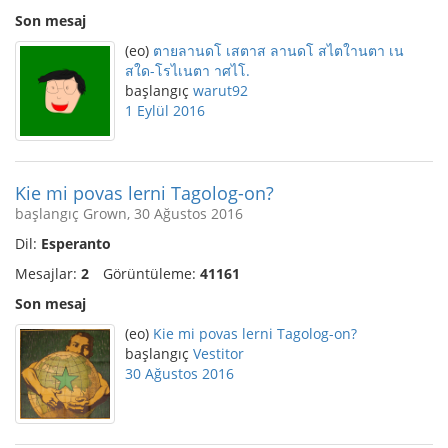
Son mesaj
(eo)
ตายลานดโ เสตาส ลานดโ สไตใานตา เน
สใด-โรไเนตา าศไโ.
başlangıç
warut92
1 Eylül 2016
Kie mi povas lerni Tagolog-on?
başlangıç Grown, 30 Ağustos 2016
Dil:
Esperanto
Mesajlar:
2
Görüntüleme:
41161
Son mesaj
(eo)
Kie mi povas lerni Tagolog-on?
başlangıç
Vestitor
30 Ağustos 2016