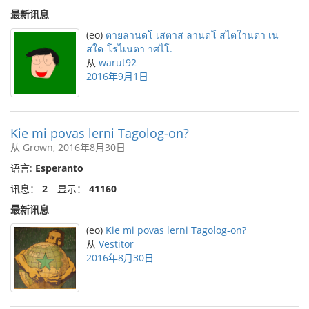
最新讯息
(eo)
ตายลานดโ เสตาส ลานดโ สไตใานตา เน
สใด-โรไเนตา าศไโ.
从
warut92
2016年9月1日
Kie mi povas lerni Tagolog-on?
从 Grown, 2016年8月30日
语言:
Esperanto
讯息：
2
显示：
41160
最新讯息
(eo)
Kie mi povas lerni Tagolog-on?
从
Vestitor
2016年8月30日