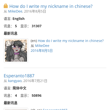
How do I write my nickname in chinese?
从
MikeDee
, 2016年8月5日
语言:
English
讯息：
5
显示：
31307
最新讯息
(en)
How do I write my nickname in chinese?
从
MikeDee
2016年8月5日
Esperanto1887
从
kangyao
, 2016年7月21日
语言:
简体中文
讯息：
4
显示：
50896
最新讯息