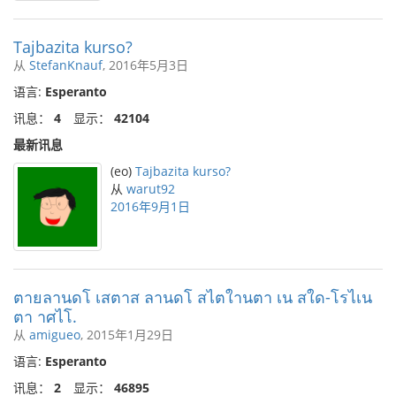
Tajbazita kurso?
从
StefanKnauf
, 2016年5月3日
语言:
Esperanto
讯息：
4
显示：
42104
最新讯息
(eo)
Tajbazita kurso?
从
warut92
2016年9月1日
ตายลานดโ เสตาส ลานดโ สไตใานตา เน สใด-โรไเน
ตา าศไโ.
从
amigueo
, 2015年1月29日
语言:
Esperanto
讯息：
2
显示：
46895