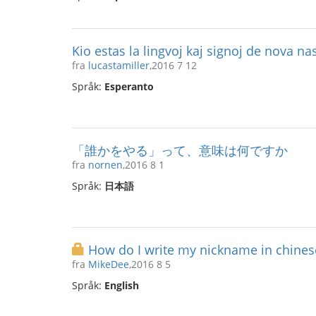
Kio estas la lingvoj kaj signoj de nova na
fra
lucastamiller
,2016 7 12
Språk:
Esperanto
「誰かをやる」って、意味は何ですか
fra
nornen
,2016 8 1
Språk:
日本語
How do I write my nickname in chines
fra
MikeDee
,2016 8 5
Språk:
English