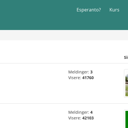
Esperanto?
Kurs
S
Meldinger:
3
Visere:
41760
Meldinger:
4
Visere:
42103