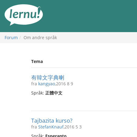
Til
innholdet
Forum
Om andre språk
Tema
有韓文字典喇
fra
kangyao
,2016 8 9
Språk:
正體中文
Tajbazita kurso?
fra
StefanKnauf
,2016 5 3
Språk:
Esperanto