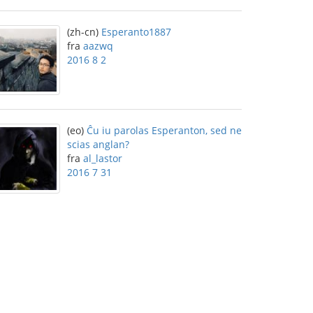
(zh-cn)
Esperanto1887
fra
aazwq
2016 8 2
(eo)
Ĉu iu parolas Esperanton, sed ne
scias anglan?
fra
al_lastor
2016 7 31