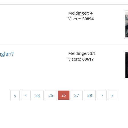
Meldinger:
4
Visere:
50894
nglan?
Meldinger:
24
Visere:
69617
26
«
<
24
25
27
28
>
»