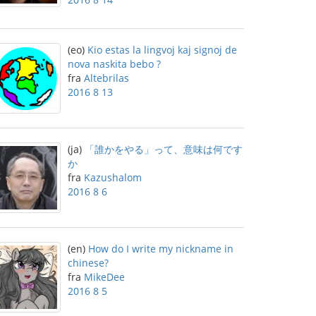
(eo)
Kio estas la lingvoj kaj signoj de
nova naskita bebo ?
fra
Altebrilas
2016 8 13
(ja)
「誰かをやる」って、意味は何です
か
fra
Kazushalom
2016 8 6
(en)
How do I write my nickname in
chinese?
fra
MikeDee
2016 8 5