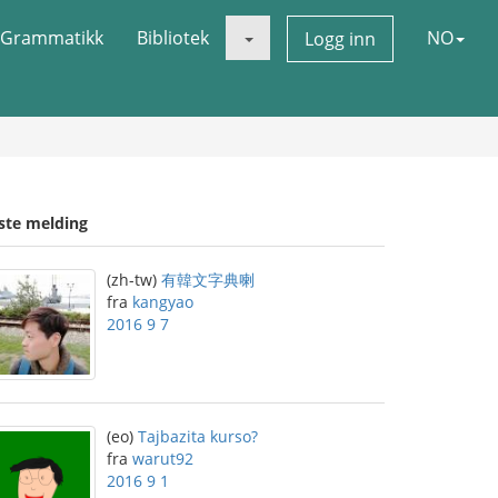
Grammatikk
Bibliotek
NO
Logg inn
iste melding
(zh-tw)
有韓文字典喇
fra
kangyao
2016 9 7
(eo)
Tajbazita kurso?
fra
warut92
2016 9 1