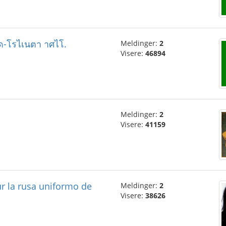
-โรไเนตา าศไโ.
Meldinger:
2
Visere:
46894
Meldinger:
2
Visere:
41159
ur la rusa uniformo de
Meldinger:
2
Visere:
38626