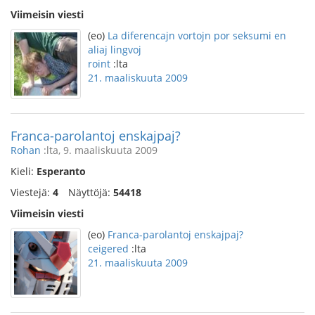
Viimeisin viesti
(eo)
La diferencajn vortojn por seksumi en
aliaj lingvoj
roint
:lta
21. maaliskuuta 2009
Franca-parolantoj enskajpaj?
Rohan
:lta, 9. maaliskuuta 2009
Kieli:
Esperanto
Viestejä:
4
Näyttöjä:
54418
Viimeisin viesti
(eo)
Franca-parolantoj enskajpaj?
ceigered
:lta
21. maaliskuuta 2009