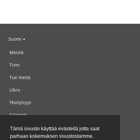
Suomi
Meistä
Tiimi
Tue meitä
Libro
Yksityisyys
Säännöt
Ota yhteyttä meihin
Tämä sivusto käyttää evästeitä jotta saat
parhaan kokemuksen sivustostamme.