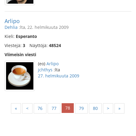
Arlipo
Dehlia
:lta, 22. helmikuuta 2009
Kieli:
Esperanto
Viestejä:
3
Näyttöjä:
48524
Viimeisin viesti
(eo)
Arlipo
jchthys
:lta
27. helmikuuta 2009
78
«
<
76
77
79
80
>
»