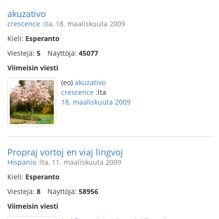
akuzativo
crescence
:lta, 18. maaliskuuta 2009
Kieli:
Esperanto
Viestejä:
5
Näyttöjä:
45077
Viimeisin viesti
(eo)
akuzativo
crescence
:lta
18. maaliskuuta 2009
Propraj vortoj en viaj lingvoj
Hispanio
:lta, 11. maaliskuuta 2009
Kieli:
Esperanto
Viestejä:
8
Näyttöjä:
58956
Viimeisin viesti