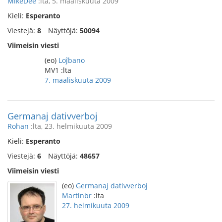
MikeDee
:lta, 5. maaliskuuta 2009
Kieli:
Esperanto
Viestejä:
8
Näyttöjä:
50094
Viimeisin viesti
(eo)
Loĵbano
MV1 :lta
7. maaliskuuta 2009
Germanaj dativverboj
Rohan
:lta, 23. helmikuuta 2009
Kieli:
Esperanto
Viestejä:
6
Näyttöjä:
48657
Viimeisin viesti
(eo)
Germanaj dativverboj
Martinbr
:lta
27. helmikuuta 2009