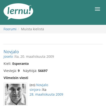
Tästä
sisältöön
Men
Foorumi
Muista kielistä
Novjalo
joselo
:lta, 20. maaliskuuta 2009
Kieli:
Esperanto
Viestejä:
9
Näyttöjä:
56697
Viimeisin viesti
(eo)
Novjalo
sinjoro
:lta
28. maaliskuuta 2009