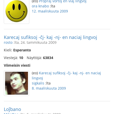
(eo)
Propraj vortoj en viaj lingvoj
ora knabo
:lta
12. maaliskuuta 2009
Karecaj sufiksoj -ĉj- kaj -nj- en naciaj lingvoj
rosto
:lta, 24. tammikuuta 2009
Kieli:
Esperanto
Viestejä:
10
Näyttöjä:
63834
Viimeisin viesti
(eo)
Karecaj sufiksoj -ĉj- kaj -nj- en naciaj
lingvoj
sigkalis
:lta
8. maaliskuuta 2009
Loĵbano