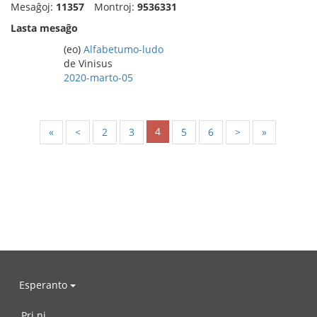
Mesaĝoj:
11357
Montroj:
9536331
Lasta mesaĝo
(eo)
Alfabetumo-ludo
de Vinisus
2020-marto-05
4
«
<
2
3
5
6
>
»
Esperanto
Pri ni