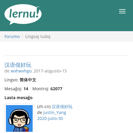
Al
la
Men
enhavo
Forumo
Lingvaj ludoj
汉语佷好玩
de
wxhwxhgo
, 2017-aŭgusto-15
Lingvo:
简体中文
Mesaĝoj:
14
Montroj:
62077
Lasta mesaĝo
(zh-cn)
汉语佷好玩
de
Justin_Yang
2020-julio-30