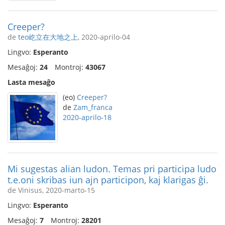
Creeper?
de
teo屹立在大地之上
, 2020-aprilo-04
Lingvo:
Esperanto
Mesaĝoj:
24
Montroj:
43067
Lasta mesaĝo
(eo)
Creeper?
de
Zam_franca
2020-aprilo-18
Mi sugestas alian ludon. Temas pri participa ludo
t.e.oni skribas iun ajn participon, kaj klarigas ĝi.
de Vinisus, 2020-marto-15
Lingvo:
Esperanto
Mesaĝoj:
7
Montroj:
28201