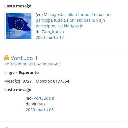
Lasta mesaĝo
(eo)
Mi sugestas alian ludon. Temas pri
participa ludo t.e.oni skribas iun ajn
participon, kaj klarigas ĝi.
de
Zam_franca
2020-marto-18
VortLudo II
de
Trollmor
, 2013-aŭgusto-09
Lingvo:
Esperanto
Mesaĝoj:
9727
Montroj:
8177354
Lasta mesaĝo
(eo)
VortLudo II
de Vinisus
2020-marto-08