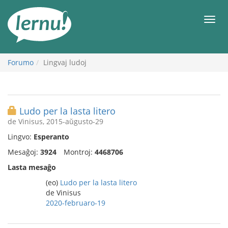
Al
la
Men
enhavo
Forumo
Lingvaj ludoj
Ludo per la lasta litero
de Vinisus, 2015-aŭgusto-29
Lingvo:
Esperanto
Mesaĝoj:
3924
Montroj:
4468706
Lasta mesaĝo
(eo)
Ludo per la lasta litero
de Vinisus
2020-februaro-19