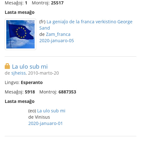
Mesaĝoj:
1
Montroj:
25517
Lasta mesaĝo
(fr)
La geniaĵo de la franca verkistino George
Sand
de
Zam_franca
2020-januaro-05
La ulo sub mi
de
sjheiss
, 2010-marto-20
Lingvo:
Esperanto
Mesaĝoj:
5918
Montroj:
6887353
Lasta mesaĝo
(eo)
La ulo sub mi
de Vinisus
2020-januaro-01