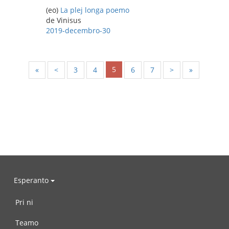
(eo)
La plej longa poemo
de Vinisus
2019-decembro-30
5
«
<
3
4
6
7
>
»
Esperanto
Pri ni
Teamo