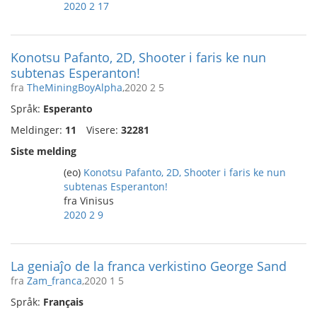
2020 2 17
Konotsu Pafanto, 2D, Shooter i faris ke nun
subtenas Esperanton!
fra
TheMiningBoyAlpha
,2020 2 5
Språk:
Esperanto
Meldinger:
11
Visere:
32281
Siste melding
(eo)
Konotsu Pafanto, 2D, Shooter i faris ke nun
subtenas Esperanton!
fra Vinisus
2020 2 9
La geniaĵo de la franca verkistino George Sand
fra
Zam_franca
,2020 1 5
Språk:
Français