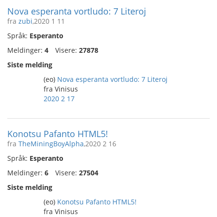
Nova esperanta vortludo: 7 Literoj
fra
zubi
,2020 1 11
Språk:
Esperanto
Meldinger:
4
Visere:
27878
Siste melding
(eo)
Nova esperanta vortludo: 7 Literoj
fra Vinisus
2020 2 17
Konotsu Pafanto HTML5!
fra
TheMiningBoyAlpha
,2020 2 16
Språk:
Esperanto
Meldinger:
6
Visere:
27504
Siste melding
(eo)
Konotsu Pafanto HTML5!
fra Vinisus