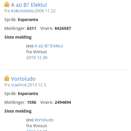
A aŭ B? Elektu!
fra
Kokcineleto
,2008 11 22
Språk:
Esperanto
Meldinger:
6311
Visere:
8426587
Siste melding
(eo)
A aŭ B? Elektu!
fra Vinisus
2019 12 30
Vortoludo
fra
scyence
,2013 12 5
Språk:
Esperanto
Meldinger:
1596
Visere:
2494894
Siste melding
(eo)
Vortoludo
fra Vinisus