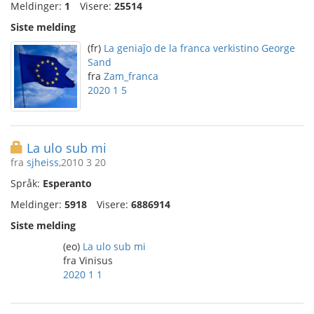
Meldinger:
1
Visere:
25514
Siste melding
(fr)
La geniaĵo de la franca verkistino George
Sand
fra
Zam_franca
2020 1 5
La ulo sub mi
fra
sjheiss
,2010 3 20
Språk:
Esperanto
Meldinger:
5918
Visere:
6886914
Siste melding
(eo)
La ulo sub mi
fra Vinisus
2020 1 1