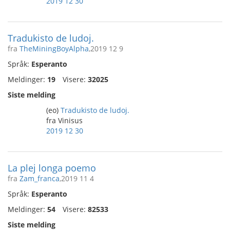
2019 12 30
Tradukisto de ludoj.
fra
TheMiningBoyAlpha
,2019 12 9
Språk:
Esperanto
Meldinger:
19
Visere:
32025
Siste melding
(eo)
Tradukisto de ludoj.
fra Vinisus
2019 12 30
La plej longa poemo
fra
Zam_franca
,2019 11 4
Språk:
Esperanto
Meldinger:
54
Visere:
82533
Siste melding