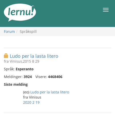
Til
innholdet
Meny
Forum
Språkspill
Ludo per la lasta litero
fra Vinisus,2015 8 29
Språk:
Esperanto
Meldinger:
3924
Visere:
4468406
Siste melding
(eo)
Ludo per la lasta litero
fra Vinisus
2020 2 19