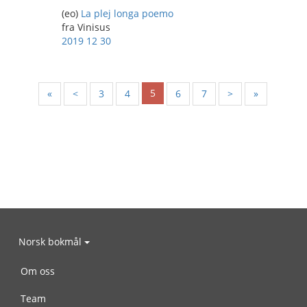
(eo)
La plej longa poemo
fra Vinisus
2019 12 30
5
«
<
3
4
6
7
>
»
Norsk bokmål
Om oss
Team