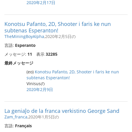
2020年2月17日
Konotsu Pafanto, 2D, Shooter i faris ke nun
subtenas Esperanton!
TheMiningBoyAlpha
,2020年2月5日の
言語:
Esperanto
メッセージ:
11
表示
32285
最終メッセージ
(eo)
Konotsu Pafanto, 2D, Shooter i faris ke nun
subtenas Esperanton!
Vinisusの
2020年2月9日
La geniaĵo de la franca verkistino George Sand
Zam_franca
,2020年1月5日の
言語:
Français