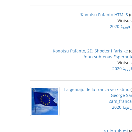
Konotsu Pafanto HTML5!
2
Konotsu Pafanto, 2D, Shooter i faris ke
nun subtenas Esperanto
La geniaĵo de la franca verkistino
George Sa
Zam_franca
La ulo sub mi