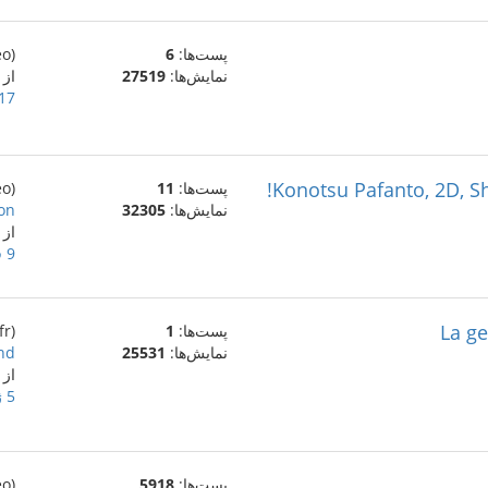
پست‌ها:
6
(eo)
نمایش‌ها:
27519
از Vinisus
17 فوریهٔ 020
Konotsu Pafanto, 2D, Sh
پست‌ها:
11
(eo)
نمایش‌ها:
32305
n!
از Vinisus
9 فوریهٔ 2020
La ge
پست‌ها:
1
(fr)
نمایش‌ها:
25531
nd
از
5 ژانویهٔ 2020
پست‌ها:
5918
(eo)