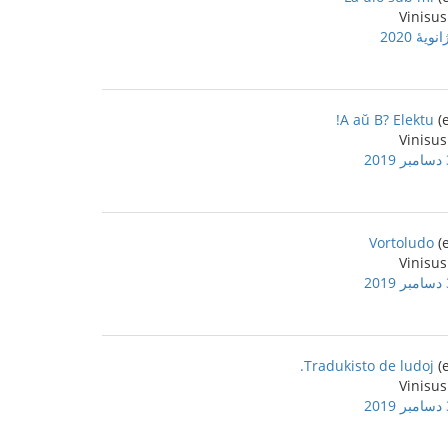
A aŭ B? Elektu!
2
Vortoludo
2
Tradukisto de ludoj.
2