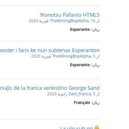
Konotsu Pafanto HTML5!
از
, 16 فوریهٔ 2020
TheMiningBoyAlpha
زبان:
Esperanto
ooter i faris ke nun subtenas Esperanton!
از
, 5 فوریهٔ 2020
TheMiningBoyAlpha
زبان:
Esperanto
niaĵo de la franca verkistino George Sand
از
, 5 ژانویهٔ 2020
Zam_franca
زبان:
Français
La ulo sub mi