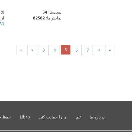
پست‌ها:
54
(eo)
نمایش‌ها:
82582
از Vinisus
30 دسامبر 019
5
«
<
3
4
6
7
>
»
درباره ما
تیم
ما را حمایت کنید
Libro
حفظ ح