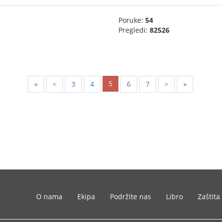
Poruke:
54
Pregledi:
82526
5
«
<
3
4
6
7
>
»
O nama
Ekipa
Podržite nas
Libro
Zaštita