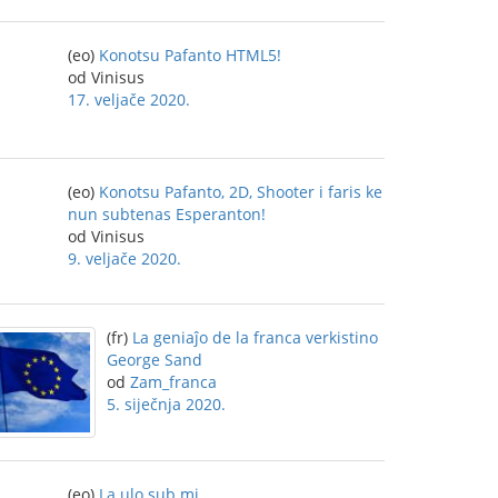
(eo)
Konotsu Pafanto HTML5!
od Vinisus
17. veljače 2020.
(eo)
Konotsu Pafanto, 2D, Shooter i faris ke
nun subtenas Esperanton!
od Vinisus
9. veljače 2020.
(fr)
La geniaĵo de la franca verkistino
George Sand
od
Zam_franca
5. siječnja 2020.
(eo)
La ulo sub mi