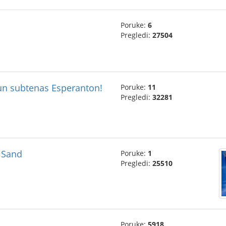
Poruke:
6
Pregledi:
27504
nun subtenas Esperanton!
Poruke:
11
Pregledi:
32281
e Sand
Poruke:
1
Pregledi:
25510
Poruke:
5918