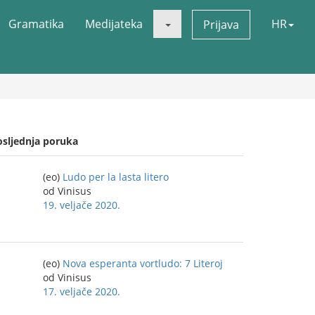
Gramatika
Medijateka
HR
Prijava
osljednja poruka
(eo)
Ludo per la lasta litero
od Vinisus
19. veljače 2020.
(eo)
Nova esperanta vortludo: 7 Literoj
od Vinisus
17. veljače 2020.