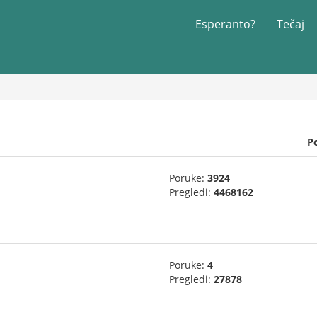
Esperanto?
Tečaj
P
Poruke:
3924
Pregledi:
4468162
Poruke:
4
Pregledi:
27878