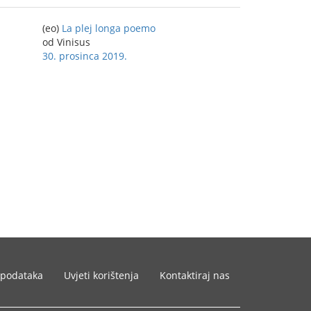
(eo)
La plej longa poemo
od Vinisus
30. prosinca 2019.
 podataka
Uvjeti korištenja
Kontaktiraj nas