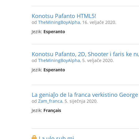
Konotsu Pafanto HTML5!
od
TheMiningBoyAlpha
, 16. veljače 2020.
Jezik:
Esperanto
Konotsu Pafanto, 2D, Shooter i faris ke 
od
TheMiningBoyAlpha
, 5. veljače 2020.
Jezik:
Esperanto
La geniaĵo de la franca verkistino Georg
od
Zam_franca
, 5. siječnja 2020.
Jezik:
Français
La ulo sub mi