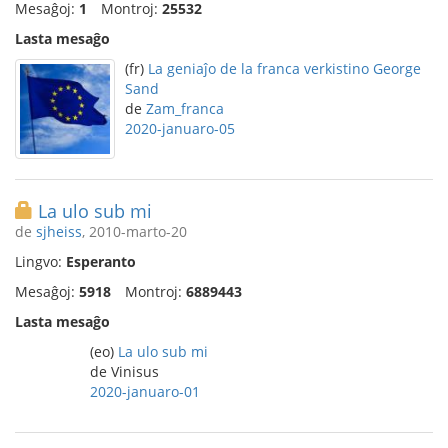
Mesaĝoj:
1
Montroj:
25532
Lasta mesaĝo
(fr)
La geniaĵo de la franca verkistino George
Sand
de
Zam_franca
2020-januaro-05
La ulo sub mi
de
sjheiss
, 2010-marto-20
Lingvo:
Esperanto
Mesaĝoj:
5918
Montroj:
6889443
Lasta mesaĝo
(eo)
La ulo sub mi
de Vinisus
2020-januaro-01