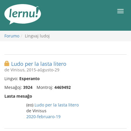
Al
la
Men
enhavo
Forumo
Lingvaj ludoj
Ludo per la lasta litero
de Vinisus, 2015-aŭgusto-29
Lingvo:
Esperanto
Mesaĝoj:
3924
Montroj:
4469492
Lasta mesaĝo
(eo)
Ludo per la lasta litero
de Vinisus
2020-februaro-19