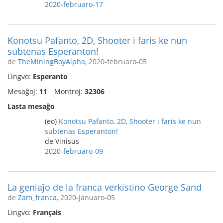
2020-februaro-17
Konotsu Pafanto, 2D, Shooter i faris ke nun
subtenas Esperanton!
de
TheMiningBoyAlpha
, 2020-februaro-05
Lingvo:
Esperanto
Mesaĝoj:
11
Montroj:
32306
Lasta mesaĝo
(eo)
Konotsu Pafanto, 2D, Shooter i faris ke nun
subtenas Esperanton!
de Vinisus
2020-februaro-09
La geniaĵo de la franca verkistino George Sand
de
Zam_franca
, 2020-januaro-05
Lingvo:
Français