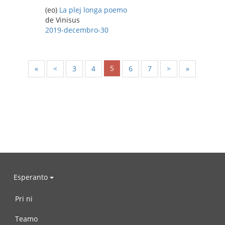
(eo)
La plej longa poemo
de Vinisus
2019-decembro-30
5
«
<
3
4
6
7
>
»
Esperanto
Pri ni
Teamo