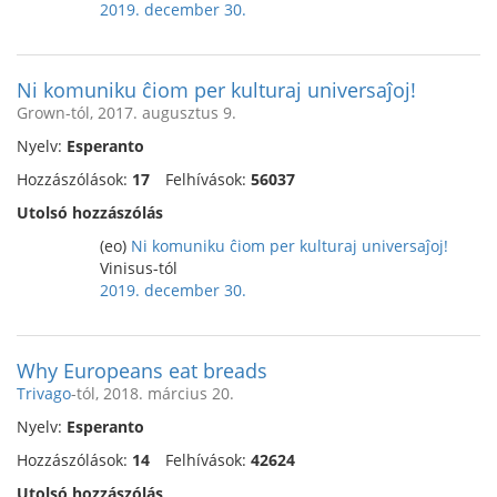
2019. december 30.
Ni komuniku ĉiom per kulturaj universaĵoj!
Grown-tól, 2017. augusztus 9.
Nyelv:
Esperanto
Hozzászólások:
17
Felhívások:
56037
Utolsó hozzászólás
(eo)
Ni komuniku ĉiom per kulturaj universaĵoj!
Vinisus-tól
2019. december 30.
Why Europeans eat breads
Trivago
-tól, 2018. március 20.
Nyelv:
Esperanto
Hozzászólások:
14
Felhívások:
42624
Utolsó hozzászólás