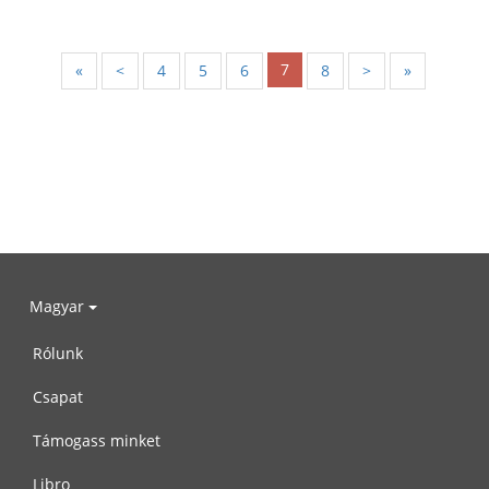
7
«
<
4
5
6
8
>
»
Magyar
Rólunk
Csapat
Támogass minket
Libro