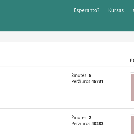
Esperanto?
Kursas
P
Žinutės:
5
Peržiūros
45731
Žinutės:
2
Peržiūros
40283