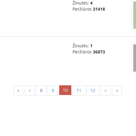
Žinutės:
4
Peržiūros
31418
Žinutės:
1
Peržiūros
36873
10
«
<
8
9
11
12
>
»