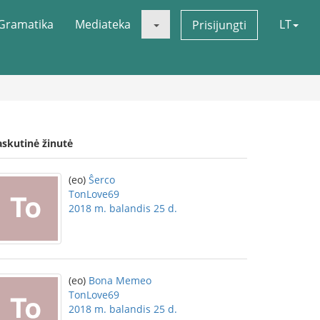
Gramatika
Mediateka
LT
Prisijungti
askutinė žinutė
(eo)
Ŝerco
TonLove69
2018 m. balandis 25 d.
(eo)
Bona Memeo
TonLove69
2018 m. balandis 25 d.