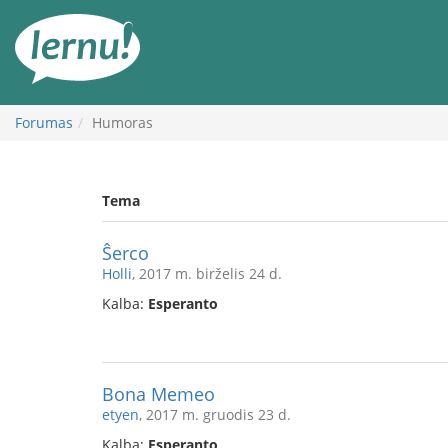
Į
turinį
Forumas
Humoras
Tema
Ŝerco
Holli
, 2017 m. birželis 24 d.
Kalba:
Esperanto
Bona Memeo
etyen
, 2017 m. gruodis 23 d.
Kalba:
Esperanto