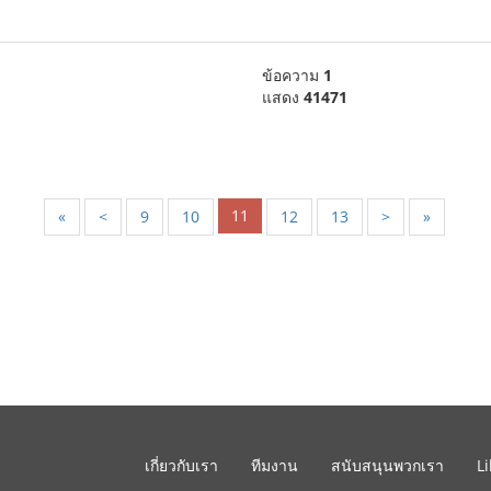
ข้อความ
1
แสดง
41471
11
«
<
9
10
12
13
>
»
เกี่ยวกับเรา
ทีมงาน
สนับสนุนพวกเรา
L