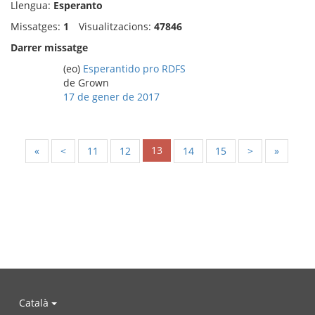
Llengua:
Esperanto
Missatges:
1
Visualitzacions:
47846
Darrer missatge
(eo)
Esperantido pro RDFS
de Grown
17 de gener de 2017
13
«
<
11
12
14
15
>
»
Català