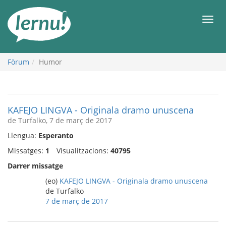
Al
contingut
Men
Fòrum
Humor
KAFEJO LINGVA - Originala dramo unuscena
de Turfalko, 7 de març de 2017
Llengua:
Esperanto
Missatges:
1
Visualitzacions:
40795
Darrer missatge
(eo)
KAFEJO LINGVA - Originala dramo unuscena
de Turfalko
7 de març de 2017