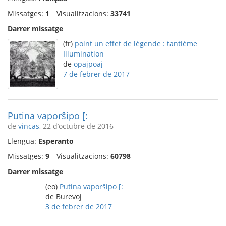
Missatges:
1
Visualitzacions:
33741
Darrer missatge
(fr)
point un effet de légende : tantième
Illumination
de
opajpoaj
7 de febrer de 2017
Putina vaporŝipo [:
de
vincas
, 22 d’octubre de 2016
Llengua:
Esperanto
Missatges:
9
Visualitzacions:
60798
Darrer missatge
(eo)
Putina vaporŝipo [:
de Burevoj
3 de febrer de 2017