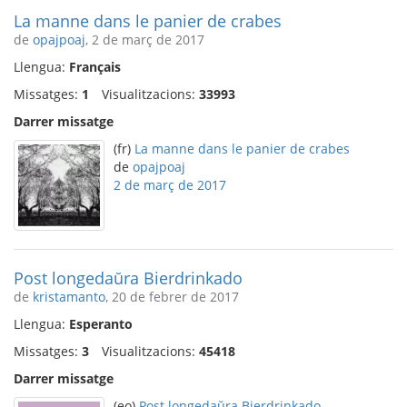
La manne dans le panier de crabes
de
opajpoaj
, 2 de març de 2017
Llengua:
Français
Missatges:
1
Visualitzacions:
33993
Darrer missatge
(fr)
La manne dans le panier de crabes
de
opajpoaj
2 de març de 2017
Post longedaŭra Bierdrinkado
de
kristamanto
, 20 de febrer de 2017
Llengua:
Esperanto
Missatges:
3
Visualitzacions:
45418
Darrer missatge
(eo)
Post longedaŭra Bierdrinkado