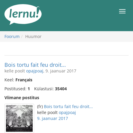
Sisu
juurde
Men
Foorum
Huumor
Bois tortu fait feu droit...
kelle poolt
opajpoaj
, 9. jaanuar 2017
Keel:
Français
Postitused:
1
Külastusi:
35404
Viimane postitus
(fr)
Bois tortu fait feu droit...
kelle poolt
opajpoaj
9. jaanuar 2017