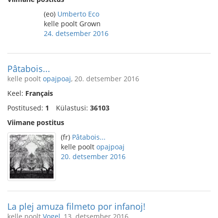
(eo)
Umberto Eco
kelle poolt Grown
24. detsember 2016
Pâtabois...
kelle poolt
opajpoaj
, 20. detsember 2016
Keel:
Français
Postitused:
1
Külastusi:
36103
Viimane postitus
(fr)
Pâtabois...
kelle poolt
opajpoaj
20. detsember 2016
La plej amuza filmeto por infanoj!
kelle poolt
Vogel
, 13. detsember 2016