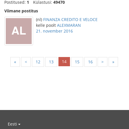
Postitused:
1
Külastusi:
49470
Viimane postitus
(nl)
FINANZA CREDITO E VELOCE
kelle poolt
ALEXMARAN
21. november 2016
14
«
<
12
13
15
16
>
»
Eesti