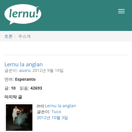
본
문
메
으
뉴
로
토론
우스개
Lernu la anglan
글쓴이:
auxro
, 2012년 9월 19일
언어:
Esperanto
글:
10
읽음:
42693
마지막 글
(eo)
Lernu la anglan
글쓴이:
Tuco
2012년 10월 3일