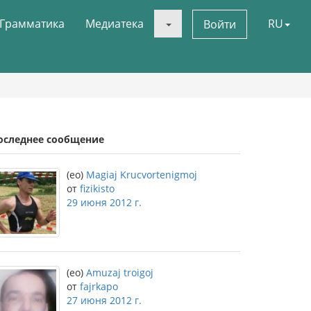
Грамматика
Медиатека
RU
Войти
оследнее сообщение
(eo)
Magiaj Krucvortenigmoj
от
fizikisto
29 июня 2012 г.
(eo)
Amuzaj troigoj
от
fajrkapo
27 июня 2012 г.