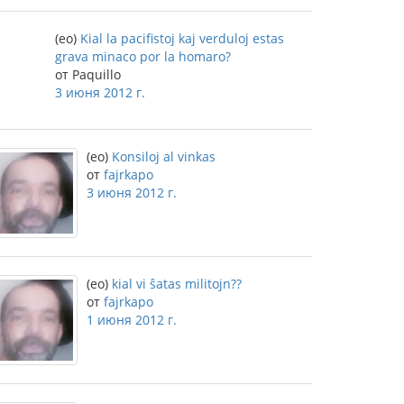
(eo)
Kial la pacifistoj kaj verduloj estas
grava minaco por la homaro?
от Paquillo
3 июня 2012 г.
(eo)
Konsiloj al vinkas
от
fajrkapo
3 июня 2012 г.
(eo)
kial vi ŝatas militojn??
от
fajrkapo
1 июня 2012 г.