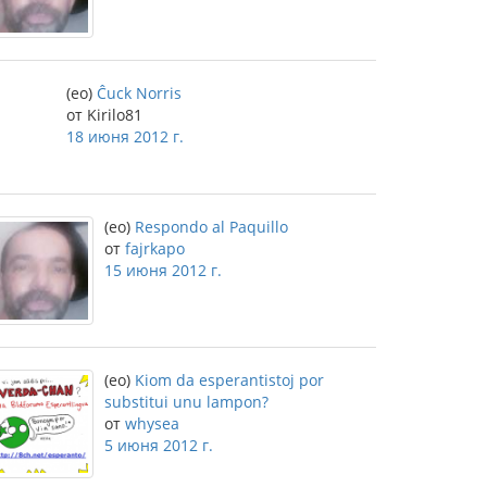
(eo)
Ĉuck Norris
от Kirilo81
18 июня 2012 г.
(eo)
Respondo al Paquillo
от
fajrkapo
15 июня 2012 г.
(eo)
Kiom da esperantistoj por
substitui unu lampon?
от
whysea
5 июня 2012 г.