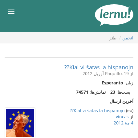
رود
ه
فهرس
حتوا
انجمن
طنز
Kial vi ŝatas la hispanojn??
از Paquillo, 19 آوریل 2012
زبان:
Esperanto
پست‌ها:
23
نمایش‌ها:
74571
آخرین ارسال
Kial vi ŝatas la hispanojn??
(eo)
از
vincas
4 مهٔ 2012