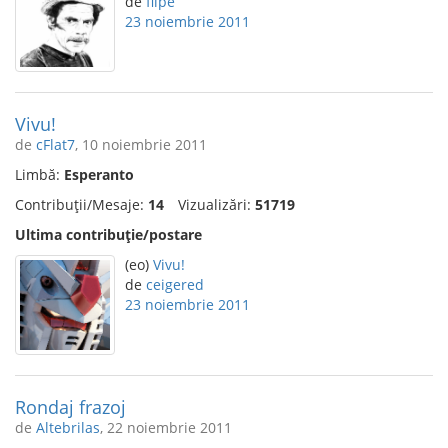
de
flipe
23 noiembrie 2011
Vivu!
de
cFlat7
, 10 noiembrie 2011
Limbă:
Esperanto
Contribuții/Mesaje:
14
Vizualizări:
51719
Ultima contribuție/postare
(eo)
Vivu!
de
ceigered
23 noiembrie 2011
Rondaj frazoj
de
Altebrilas
, 22 noiembrie 2011