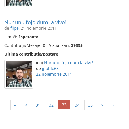
Nur unu fojo dum la vivo!
de
flipe
, 21 noiembrie 2011
Limbă:
Esperanto
Contribuții/Mesaje:
2
Vizualizări:
39395
Ultima contribuție/postare
(eo)
Nur unu fojo dum la vivo!
de
jpablo68
22 noiembrie 2011
33
«
<
31
32
34
35
>
»