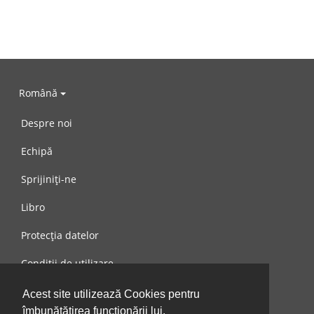
Română
Despre noi
Echipă
Sprijiniți-ne
Libro
Protecția datelor
Condiții de utilizare
Mesaj către noi
Acest site utilizează Cookies pentru
îmbunătățirea funcționării lui.