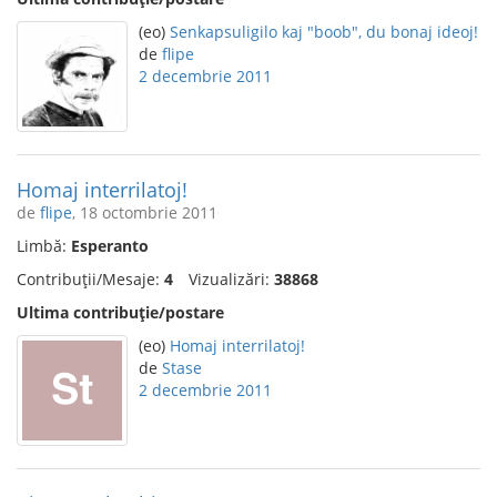
(eo)
Senkapsuligilo kaj "boob", du bonaj ideoj!
de
flipe
2 decembrie 2011
Homaj interrilatoj!
de
flipe
, 18 octombrie 2011
Limbă:
Esperanto
Contribuții/Mesaje:
4
Vizualizări:
38868
Ultima contribuție/postare
(eo)
Homaj interrilatoj!
de
Stase
2 decembrie 2011