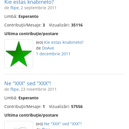
Kie estas knabineto?
de
flipe
, 2 septembrie 2011
Limbă:
Esperanto
Contribuții/Mesaje:
3
Vizualizări:
35116
Ultima contribuție/postare
(eo)
Kie estas knabineto?
de
DoAve
1 decembrie 2011
Ne "XXX" sed "XXX"!
de
flipe
, 23 noiembrie 2011
Limbă:
Esperanto
Contribuții/Mesaje:
1
Vizualizări:
57556
Ultima contribuție/postare
(eo)
Ne "XXX" sed "XXX"!