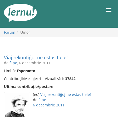
Mergi
la
Meni
conținut
Forum
Umor
Viaj rekontiĝoj ne estas tiele!
de
flipe
, 6 decembrie 2011
Limbă:
Esperanto
Contribuții/Mesaje:
1
Vizualizări:
37842
Ultima contribuție/postare
(eo)
Viaj rekontiĝoj ne estas tiele!
de
flipe
6 decembrie 2011