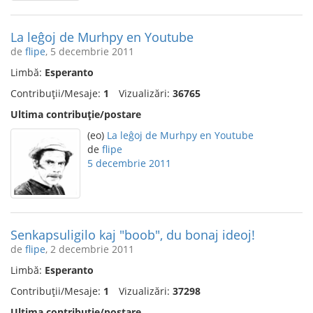
La leĝoj de Murhpy en Youtube
de
flipe
, 5 decembrie 2011
Limbă:
Esperanto
Contribuții/Mesaje:
1
Vizualizări:
36765
Ultima contribuție/postare
(eo)
La leĝoj de Murhpy en Youtube
de
flipe
5 decembrie 2011
Senkapsuligilo kaj "boob", du bonaj ideoj!
de
flipe
, 2 decembrie 2011
Limbă:
Esperanto
Contribuții/Mesaje:
1
Vizualizări:
37298
Ultima contribuție/postare