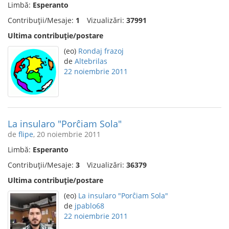
Limbă:
Esperanto
Contribuții/Mesaje:
1
Vizualizări:
37991
Ultima contribuție/postare
(eo)
Rondaj frazoj
de
Altebrilas
22 noiembrie 2011
La insularo "Porĉiam Sola"
de
flipe
, 20 noiembrie 2011
Limbă:
Esperanto
Contribuții/Mesaje:
3
Vizualizări:
36379
Ultima contribuție/postare
(eo)
La insularo "Porĉiam Sola"
de
jpablo68
22 noiembrie 2011