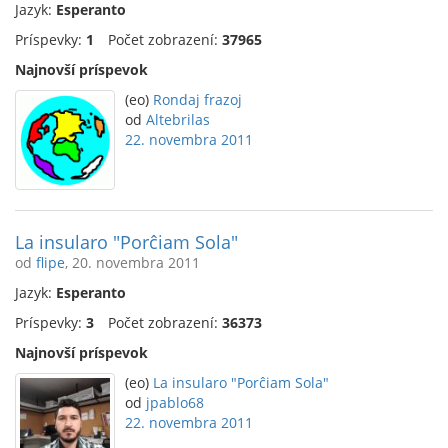
Jazyk:
Esperanto
Príspevky:
1
Počet zobrazení:
37965
Najnovší príspevok
(eo)
Rondaj frazoj
od
Altebrilas
22. novembra 2011
La insularo "Porĉiam Sola"
od
flipe
, 20. novembra 2011
Jazyk:
Esperanto
Príspevky:
3
Počet zobrazení:
36373
Najnovší príspevok
(eo)
La insularo "Porĉiam Sola"
od
jpablo68
22. novembra 2011