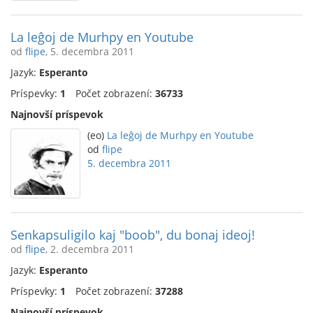
La leĝoj de Murhpy en Youtube
od
flipe
, 5. decembra 2011
Jazyk:
Esperanto
Príspevky:
1
Počet zobrazení:
36733
Najnovší príspevok
(eo)
La leĝoj de Murhpy en Youtube
od
flipe
5. decembra 2011
Senkapsuligilo kaj "boob", du bonaj ideoj!
od
flipe
, 2. decembra 2011
Jazyk:
Esperanto
Príspevky:
1
Počet zobrazení:
37288
Najnovší príspevok