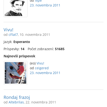
od
flipe
23. novembra 2011
Vivu!
od
cFlat7
, 10. novembra 2011
Jazyk:
Esperanto
Príspevky:
14
Počet zobrazení:
51685
Najnovší príspevok
(eo)
Vivu!
od
ceigered
23. novembra 2011
Rondaj frazoj
od
Altebrilas
, 22. novembra 2011