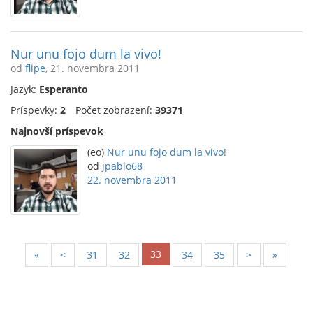
Nur unu fojo dum la vivo!
od
flipe
, 21. novembra 2011
Jazyk:
Esperanto
Príspevky:
2
Počet zobrazení:
39371
Najnovší príspevok
(eo)
Nur unu fojo dum la vivo!
od
jpablo68
22. novembra 2011
33
«
<
31
32
34
35
>
»