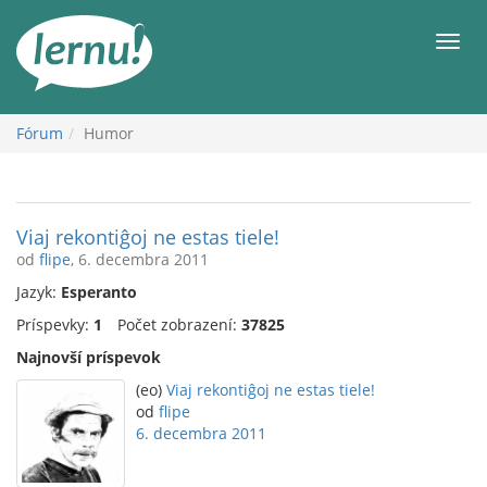
Späť
na
Men
obsah
Fórum
Humor
Viaj rekontiĝoj ne estas tiele!
od
flipe
, 6. decembra 2011
Jazyk:
Esperanto
Príspevky:
1
Počet zobrazení:
37825
Najnovší príspevok
(eo)
Viaj rekontiĝoj ne estas tiele!
od
flipe
6. decembra 2011