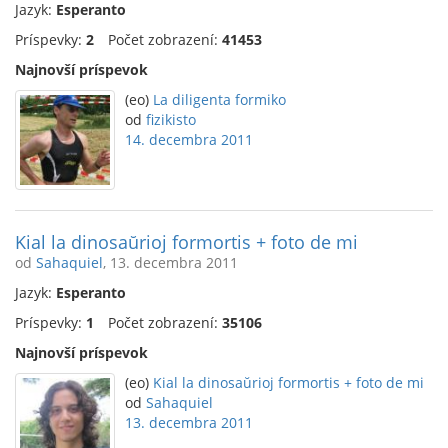
Jazyk:
Esperanto
Príspevky:
2
Počet zobrazení:
41453
Najnovší príspevok
(eo)
La diligenta formiko
od
fizikisto
14. decembra 2011
Kial la dinosaŭrioj formortis + foto de mi
od
Sahaquiel
, 13. decembra 2011
Jazyk:
Esperanto
Príspevky:
1
Počet zobrazení:
35106
Najnovší príspevok
(eo)
Kial la dinosaŭrioj formortis + foto de mi
od
Sahaquiel
13. decembra 2011