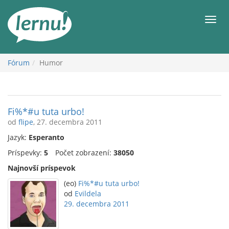
Späť
na
Men
obsah
Fórum
Humor
Fi%*#u tuta urbo!
od
flipe
, 27. decembra 2011
Jazyk:
Esperanto
Príspevky:
5
Počet zobrazení:
38050
Najnovší príspevok
(eo)
Fi%*#u tuta urbo!
od
Evildela
29. decembra 2011