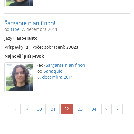
Ŝargante nian finon!
od
flipe
, 7. decembra 2011
Jazyk:
Esperanto
Príspevky:
2
Počet zobrazení:
37023
Najnovší príspevok
(eo)
Ŝargante nian finon!
od
Sahaquiel
8. decembra 2011
32
«
<
30
31
33
34
>
»