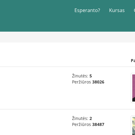
Esperanto?
Kursas
P
Žinutės:
5
Peržiūros
38026
Žinutės:
2
Peržiūros
38487