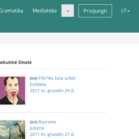
Gramatika
Mediateka
LT
Prisijungti
askutinė žinutė
(eo)
Fi%*#u tuta urbo!
Evildela
2011 m. gruodis 29 d.
(eo)
Rasismo
Julieno
2011 m. gruodis 27 d.