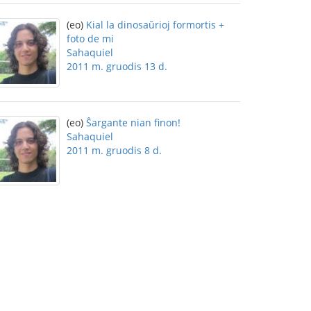
(eo)
Kial la dinosaŭrioj formortis +
foto de mi
Sahaquiel
2011 m. gruodis 13 d.
(eo)
Ŝargante nian finon!
Sahaquiel
2011 m. gruodis 8 d.