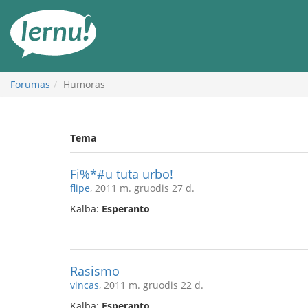
Į
turinį
Forumas
Humoras
Tema
Fi%*#u tuta urbo!
flipe
, 2011 m. gruodis 27 d.
Kalba:
Esperanto
Rasismo
vincas
, 2011 m. gruodis 22 d.
Kalba:
Esperanto