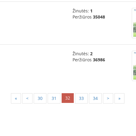
Žinutės:
1
Peržiūros
35048
Žinutės:
2
Peržiūros
36986
32
«
<
30
31
33
34
>
»