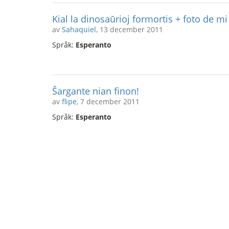
Kial la dinosaŭrioj formortis + foto de mi
av
Sahaquiel
, 13 december 2011
Språk:
Esperanto
Ŝargante nian finon!
av
flipe
, 7 december 2011
Språk:
Esperanto