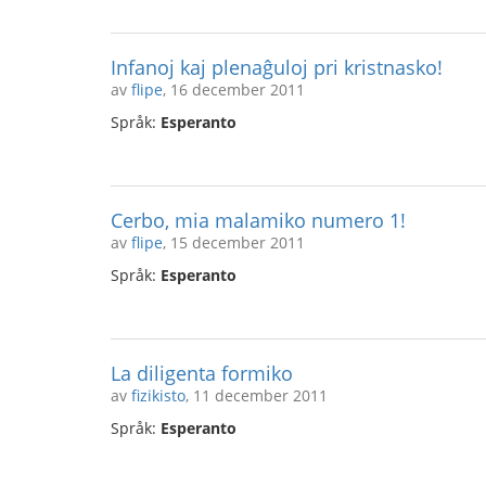
Infanoj kaj plenaĝuloj pri kristnasko!
av
flipe
, 16 december 2011
Språk:
Esperanto
Cerbo, mia malamiko numero 1!
av
flipe
, 15 december 2011
Språk:
Esperanto
La diligenta formiko
av
fizikisto
, 11 december 2011
Språk:
Esperanto