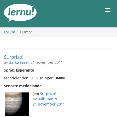
Till
sidans
Meny
innehåll
Forum
Humor
Surprizo!
av
darkweasel
, 21 november 2011
Språk:
Esperanto
Meddelanden:
3
Visningar:
36808
Senaste meddelande
(eo)
Surprizo!
av
Balbutanto
21 november 2011