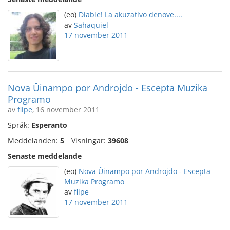
(eo)
Diable! La akuzativo denove....
av
Sahaquiel
17 november 2011
Nova Ûinampo por Androjdo - Escepta Muzika
Programo
av
flipe
, 16 november 2011
Språk:
Esperanto
Meddelanden:
5
Visningar:
39608
Senaste meddelande
(eo)
Nova Ûinampo por Androjdo - Escepta
Muzika Programo
av
flipe
17 november 2011