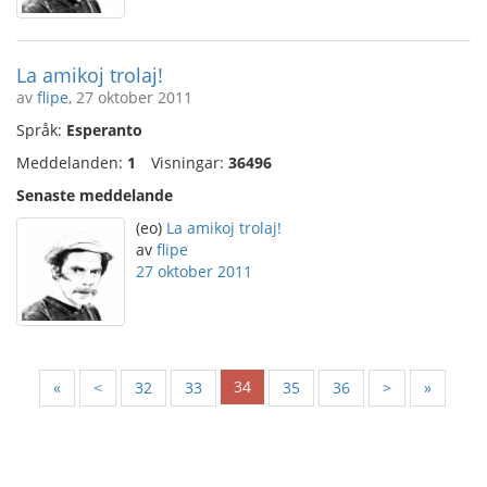
La amikoj trolaj!
av
flipe
, 27 oktober 2011
Språk:
Esperanto
Meddelanden:
1
Visningar:
36496
Senaste meddelande
(eo)
La amikoj trolaj!
av
flipe
27 oktober 2011
34
«
<
32
33
35
36
>
»