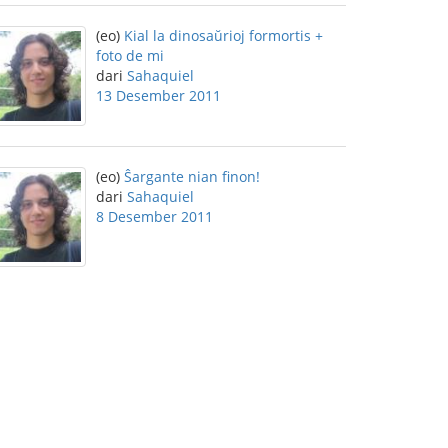
(eo)
Kial la dinosaŭrioj formortis +
foto de mi
dari
Sahaquiel
13 Desember 2011
(eo)
Ŝargante nian finon!
dari
Sahaquiel
8 Desember 2011