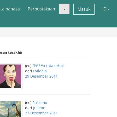
ata bahasa
Perpustakaan
ID
Masuk
esan terakhir
(eo)
Fi%*#u tuta urbo!
dari
Evildela
29 Desember 2011
(eo)
Rasismo
dari
Julieno
27 Desember 2011