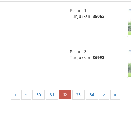
Pesan:
1
Tunjukkan:
35063
Pesan:
2
Tunjukkan:
36993
32
«
<
30
31
33
34
>
»