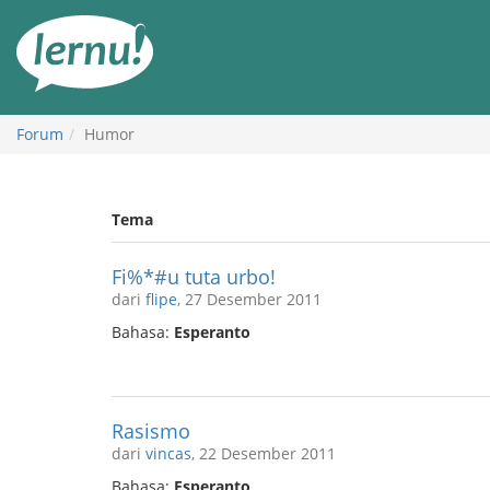
Ke
daftar
isi
Forum
Humor
Tema
Fi%*#u tuta urbo!
dari
flipe
, 27 Desember 2011
Bahasa:
Esperanto
Rasismo
dari
vincas
, 22 Desember 2011
Bahasa:
Esperanto