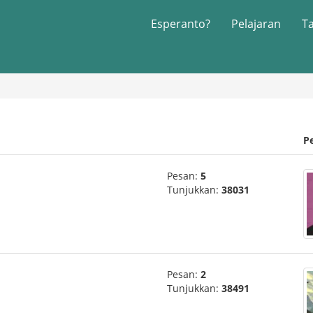
Esperanto?
Pelajaran
T
P
Pesan:
5
Tunjukkan:
38031
Pesan:
2
Tunjukkan:
38491