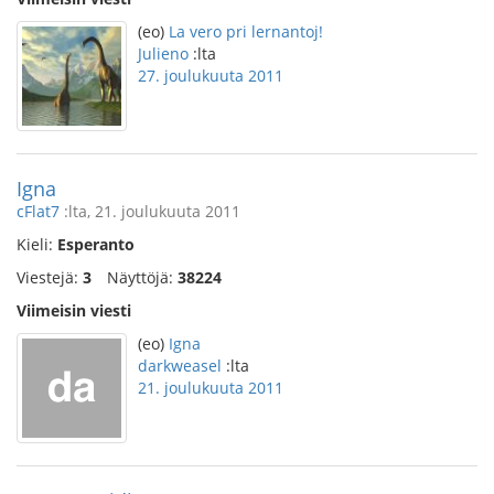
(eo)
La vero pri lernantoj!
Julieno
:lta
27. joulukuuta 2011
Igna
cFlat7
:lta, 21. joulukuuta 2011
Kieli:
Esperanto
Viestejä:
3
Näyttöjä:
38224
Viimeisin viesti
(eo)
Igna
darkweasel
:lta
21. joulukuuta 2011