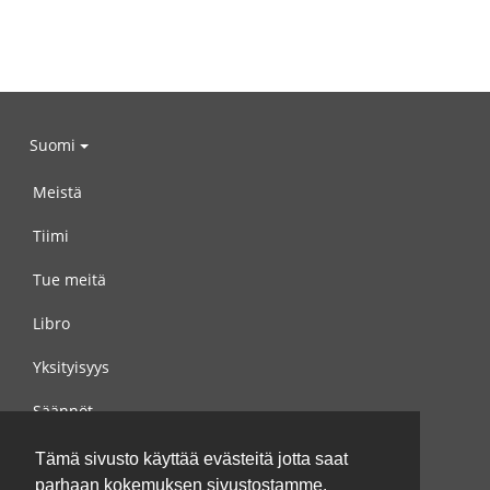
Suomi
Meistä
Tiimi
Tue meitä
Libro
Yksityisyys
Säännöt
Ota yhteyttä meihin
Tämä sivusto käyttää evästeitä jotta saat
parhaan kokemuksen sivustostamme.