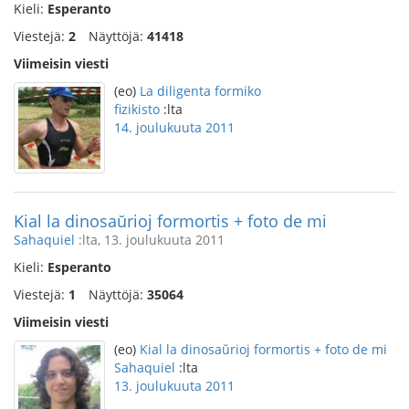
Kieli:
Esperanto
Viestejä:
2
Näyttöjä:
41418
Viimeisin viesti
(eo)
La diligenta formiko
fizikisto
:lta
14. joulukuuta 2011
Kial la dinosaŭrioj formortis + foto de mi
Sahaquiel
:lta, 13. joulukuuta 2011
Kieli:
Esperanto
Viestejä:
1
Näyttöjä:
35064
Viimeisin viesti
(eo)
Kial la dinosaŭrioj formortis + foto de mi
Sahaquiel
:lta
13. joulukuuta 2011