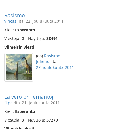
Rasismo
vincas
:lta, 22. joulukuuta 2011
Kieli:
Esperanto
Viestejä:
2
Näyttöjä:
38491
Viimeisin viesti
(eo)
Rasismo
Julieno
:lta
27. joulukuuta 2011
La vero pri lernantoj!
flipe
:lta, 21. joulukuuta 2011
Kieli:
Esperanto
Viestejä:
3
Näyttöjä:
37279
Viimeisin viesti