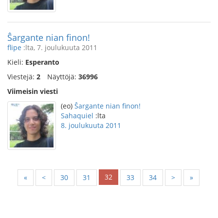
Ŝargante nian finon!
flipe
:lta, 7. joulukuuta 2011
Kieli:
Esperanto
Viestejä:
2
Näyttöjä:
36996
Viimeisin viesti
(eo)
Ŝargante nian finon!
Sahaquiel
:lta
8. joulukuuta 2011
32
«
<
30
31
33
34
>
»