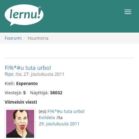
Tästä
sisältöön
Men
Foorumi
Huumoria
Fi%*#u tuta urbo!
flipe
:lta, 27. joulukuuta 2011
Kieli:
Esperanto
Viestejä:
5
Näyttöjä:
38032
Viimeisin viesti
(eo)
Fi%*#u tuta urbo!
Evildela
:lta
29. joulukuuta 2011