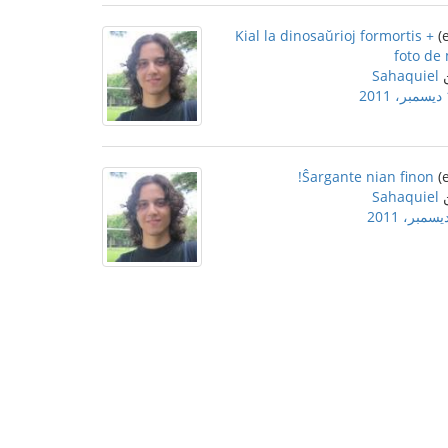
Kial la dinosaŭrioj formortis +
foto de
Sahaquiel
2
Ŝargante nian finon!
Sahaquiel