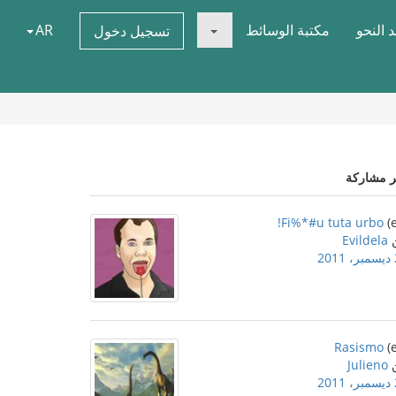
 النحو
مكتبة الوسائط
AR
تسجيل دخول
ر مشاركة
Fi%*#u tuta urbo!
Evildela
2
Rasismo
Julieno
2