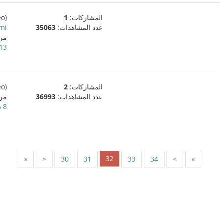
المشاركات:
1
(eo)
عدد المشاهدات:
35063
 mi
من
13 ديسمبر، 011
المشاركات:
2
(eo)
عدد المشاهدات:
36993
من
8 ديسمبر، 2011
32
«
<
30
31
33
34
>
»