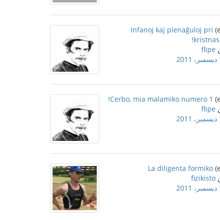
Infanoj kaj plenaĝuloj pri
kristnas
flipe
2
Cerbo, mia malamiko numero 1!
flipe
2
La diligenta formiko
fizikisto
2