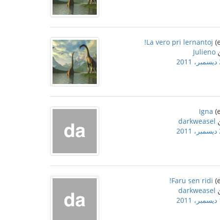
La vero pri lernantoj!
Julieno
2
Igna
darkweasel
2
Faru sen ridi!
darkweasel
2