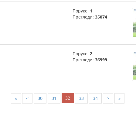
Поруке:
1
Прегледи:
35074
Поруке:
2
Прегледи:
36999
32
«
<
30
31
33
34
>
»