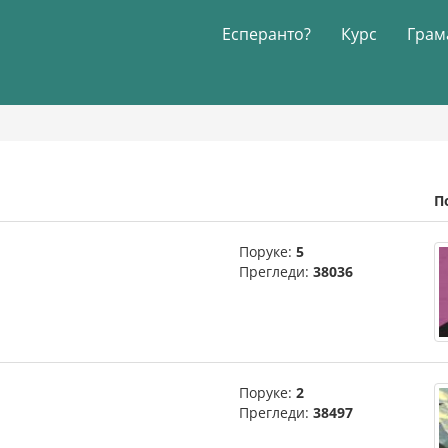
Есперанто?
Курс
Грам
П
Поруке:
5
Прегледи:
38036
Поруке:
2
Прегледи:
38497