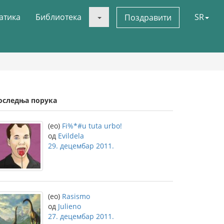
атика
Библиотека
SR
Поздравити
оследња порука
(eo)
Fi%*#u tuta urbo!
од
Evildela
29. децембар 2011.
(eo)
Rasismo
од
Julieno
27. децембар 2011.