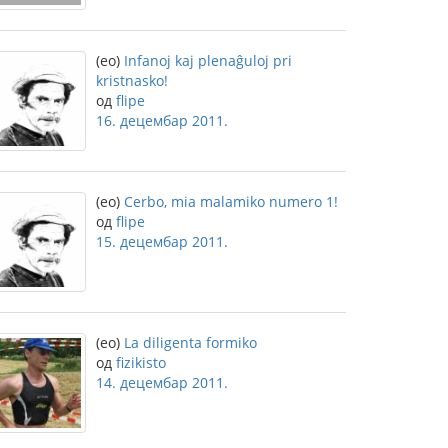
(eo)
Infanoj kaj plenaĝuloj pri
kristnasko!
од
flipe
16. децембар 2011.
(eo)
Cerbo, mia malamiko numero 1!
од
flipe
15. децембар 2011.
(eo)
La diligenta formiko
од
fizikisto
14. децембар 2011.