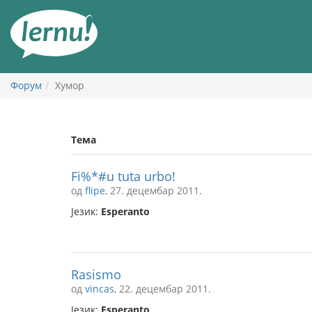
У
садржају
Форум
Хумор
Тема
Fi%*#u tuta urbo!
од
flipe
, 27. децембар 2011.
Језик:
Esperanto
Rasismo
од
vincas
, 22. децембар 2011.
Језик:
Esperanto