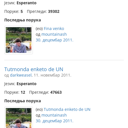
Језик:
Esperanto
Поруке:
5
Прегледи:
39302
Последња порука
(eo)
Fina venko
од
mountainash
30. децембар 2011.
Tutmonda enketo de UN
од
darkweasel
, 11. новембар 2011.
Језик:
Esperanto
Поруке:
12
Прегледи:
47663
Последња порука
(eo)
Tutmonda enketo de UN
од
mountainash
30. децембар 2011.