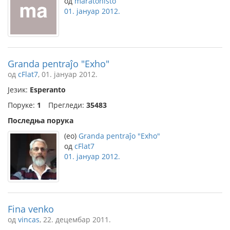
од
maratonisto
01. јануар 2012.
Granda pentraĵo "Exho"
од
cFlat7
, 01. јануар 2012.
Језик:
Esperanto
Поруке:
1
Прегледи:
35483
Последња порука
(eo)
Granda pentraĵo "Exho"
од
cFlat7
01. јануар 2012.
Fina venko
од
vincas
, 22. децембар 2011.