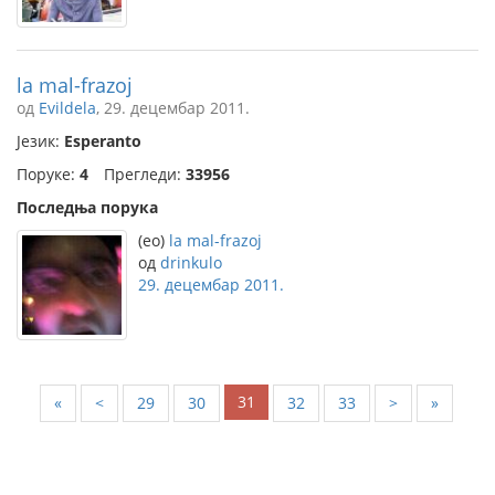
la mal-frazoj
од
Evildela
, 29. децембар 2011.
Језик:
Esperanto
Поруке:
4
Прегледи:
33956
Последња порука
(eo)
la mal-frazoj
од
drinkulo
29. децембар 2011.
31
«
<
29
30
32
33
>
»