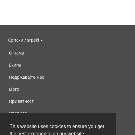
Српски / srpski
О нама
Екипа
Подржавајте нас
Libro
Приватност
Правила
Контактирајте нас
This website uses cookies to ensure you get
the best experience on our website.