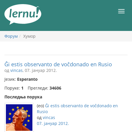
У
садржају
Мен
Форум
Хумор
Ĝi estis observanto de voĉdonado en Rusio
од
vincas
, 07. јануар 2012.
Језик:
Esperanto
Поруке:
1
Прегледи:
34606
Последња порука
(eo)
Ĝi estis observanto de voĉdonado en
Rusio
од
vincas
07. јануар 2012.