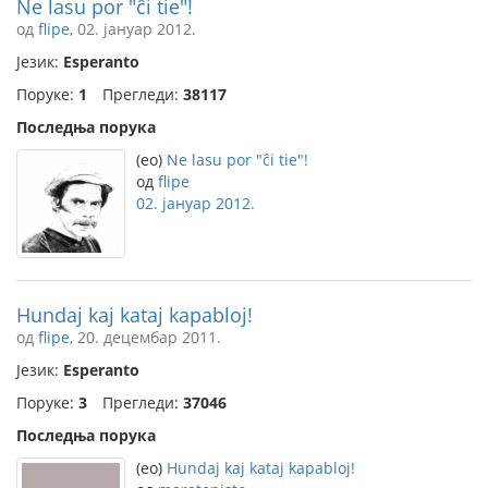
Ne lasu por "ĉi tie"!
од
flipe
, 02. јануар 2012.
Језик:
Esperanto
Поруке:
1
Прегледи:
38117
Последња порука
(eo)
Ne lasu por "ĉi tie"!
од
flipe
02. јануар 2012.
Hundaj kaj kataj kapabloj!
од
flipe
, 20. децембар 2011.
Језик:
Esperanto
Поруке:
3
Прегледи:
37046
Последња порука
(eo)
Hundaj kaj kataj kapabloj!