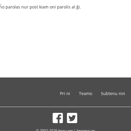
 eĥo parolas nur post kiam oni parolis al ĝi.
Pri ni
Teamo
Subtenu nin
© 2002-2026 lernu.net |
Impressum