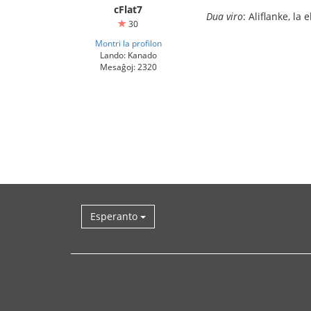
cFlat7
Dua viro
: Aliflanke, la
30
Montri la profilon
Lando: Kanado
Mesaĝoj: 2320
Esperanto