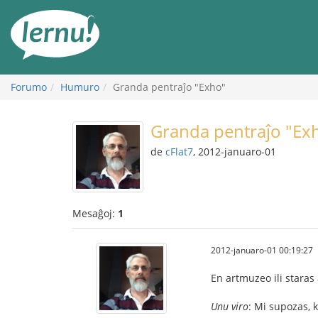
Al
la
enhavo
Forumo
Humuro
Granda pentraĵo "Exho"
Granda pentraĵo "Ex
de
cFlat7
, 2012-januaro-01
Mesaĝoj:
1
2012-januaro-01 00:19:27
En artmuzeo ili staras
Unu viro
: Mi supozas, k