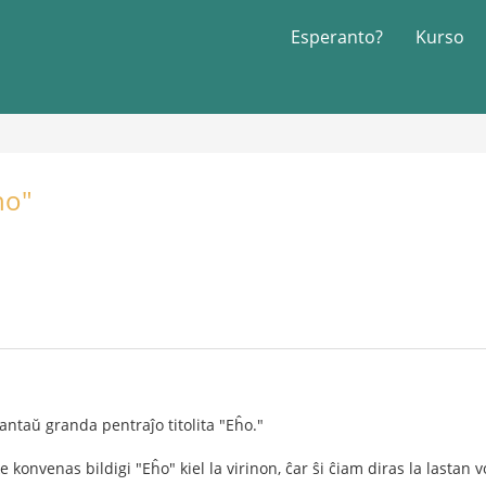
Esperanto?
Kurso
ho"
 antaŭ granda pentraĵo titolita "Eĥo."
e konvenas bildigi "Eĥo" kiel la virinon, ĉar ŝi ĉiam diras la lastan v