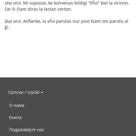
Unu viro
: Mi supozas, ke konvenas bildigi "Eĥo" kiel la virinon,
ĉar ŝi ĉiam diras la lastan vorton.
Dua viro
: Aliflanke, la eĥo parolas nur post kiam oni parolis al
ĝi.
Српски / srpski
О нама
Екипа
Подржавајте нас