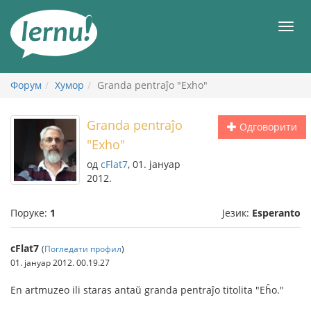
У
садржају
Мен
Форум
Хумор
Granda pentraĵo "Exho"
Granda pentraĵo
Одговорити
"Exho"
од
cFlat7
, 01. јануар
2012.
Поруке:
1
Језик:
Esperanto
cFlat7
(
Погледати профил
)
01. јануар 2012. 00.19.27
En artmuzeo ili staras antaŭ granda pentraĵo titolita "Eĥo."