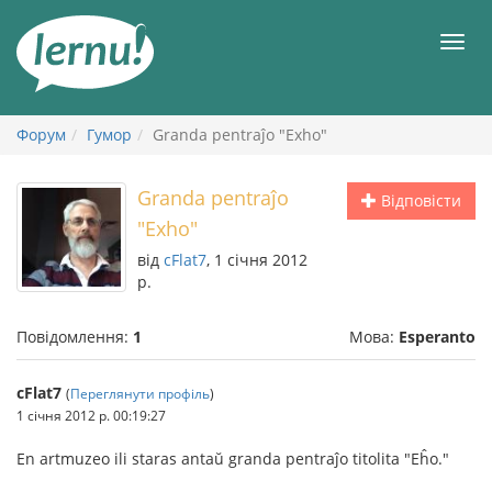
До
змісту
Мен
Форум
Гумор
Granda pentraĵo "Exho"
Granda pentraĵo
Відповісти
"Exho"
від
cFlat7
, 1 січня 2012
р.
Повідомлення:
1
Мова:
Esperanto
cFlat7
(
Переглянути профіль
)
1 січня 2012 р. 00:19:27
En artmuzeo ili staras antaŭ granda pentraĵo titolita "Eĥo."