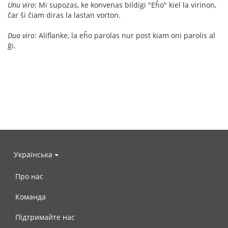
Unu viro
: Mi supozas, ke konvenas bildigi "Eĥo" kiel la virinon,
ĉar ŝi ĉiam diras la lastan vorton.
Dua viro
: Aliflanke, la eĥo parolas nur post kiam oni parolis al
ĝi.
Українська
Про нас
Команда
Підтримайте нас