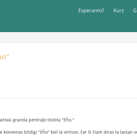
Esperanto?
Kurz
G
ho"
 antaŭ granda pentraĵo titolita "Eĥo."
e konvenas bildigi "Eĥo" kiel la virinon, ĉar ŝi ĉiam diras la lastan v