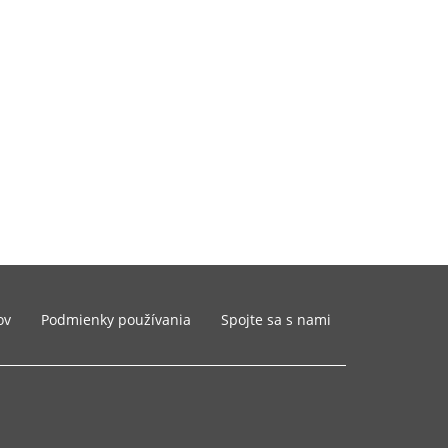
ov
Podmienky používania
Spojte sa s nami