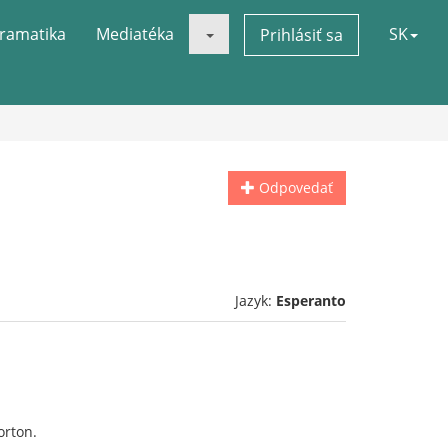
ramatika
Mediatéka
SK
Prihlásiť sa
Odpovedať
Jazyk:
Esperanto
orton.