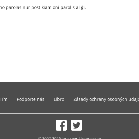
 eĥo parolas nur post kiam oni parolis al ĝi.
Tím
Podporte nás
Libro
Zásady ochrany osobných údaj
© 2002-2026 lernu.net |
Impressum