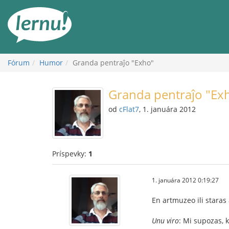
Späť
na
obsah
Fórum
Humor
Granda pentraĵo "Exho"
Granda pentraĵo "Ex
od
cFlat7
, 1. januára 2012
Príspevky:
1
1. januára 2012 0:19:27
En artmuzeo ili staras
Unu viro
: Mi supozas, k