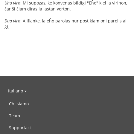
Unu viro
: Mi supozas, ke konvenas bildigi "Eĥo" kiel la virinon,
ĉar ŝi ĉiam diras la lastan vorton.
Dua viro
: Aliflanke, la eĥo parolas nur post kiam oni parolis al
ĝi.
Italiano
Chi siamo
Team
Supportaci