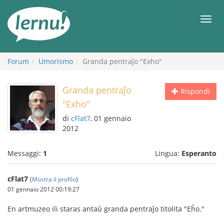
Vai
all’indice
Men
Forum
Umorismo
Granda pentraĵo "Exho"
Granda pentraĵo
Rispondi
"Exho"
di
cFlat7
, 01 gennaio
2012
Messaggi:
1
Lingua:
Esperanto
cFlat7
(
Mostra il profilo
)
01 gennaio 2012 00:19:27
En artmuzeo ili staras antaŭ granda pentraĵo titolita "Eĥo."