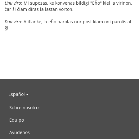
Unu viro
: Mi supozas, ke konvenas bildigi "Eĥo" kiel la virinon,
ĉar ŝi ĉiam diras la lastan vorton.
Dua viro
: Aliflanke, la eĥo parolas nur post kiam oni parolis al
ĝi.
Español
Sobre nosotros
Equipo
Ayúdenos