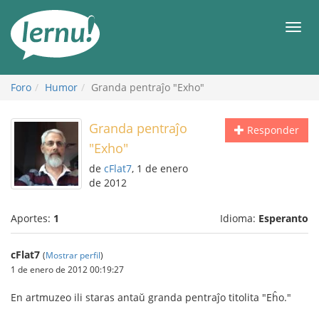
Contenido
Men
Foro
Humor
Granda pentraĵo "Exho"
Granda pentraĵo
Responder
"Exho"
de
cFlat7
, 1 de enero
de 2012
Aportes:
1
Idioma:
Esperanto
cFlat7
(
Mostrar perfil
)
1 de enero de 2012 00:19:27
En artmuzeo ili staras antaŭ granda pentraĵo titolita "Eĥo."