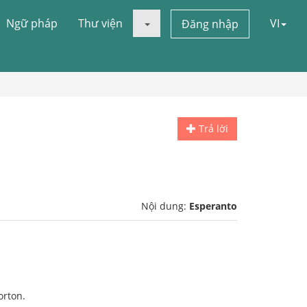
Ngữ pháp
Thư viện
VI
Đăng nhập
Trả lời
Nội dung:
Esperanto
orton.