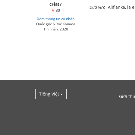
cFlat7
Dua viro
: Aliflanke, la
30
Xem thông tin cá nhân
Quốc gia: Nước Kanada
Tin nhắn: 2320
Tiếng Việt
Giới thi