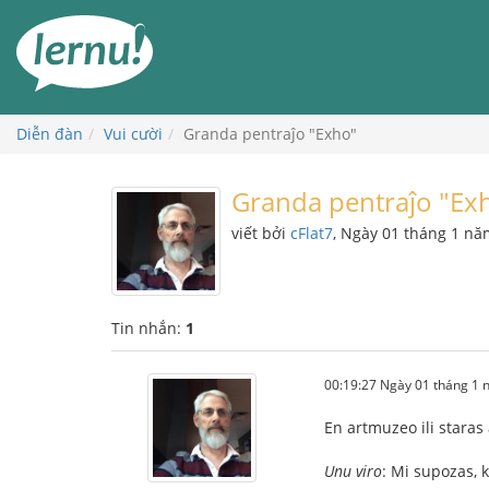
Đi
đến
phần
nội
dung
Diễn đàn
Vui cười
Granda pentraĵo "Exho"
Granda pentraĵo "Ex
viết bởi
cFlat7
, Ngày 01 tháng 1 n
Tin nhắn:
1
00:19:27 Ngày 01 tháng 1
En artmuzeo ili staras
Unu viro
: Mi supozas, k