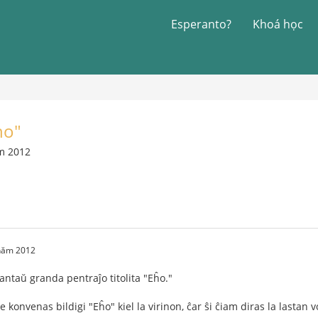
Esperanto?
Khoá học
ho"
ăm 2012
 năm 2012
 antaŭ granda pentraĵo titolita "Eĥo."
e konvenas bildigi "Eĥo" kiel la virinon, ĉar ŝi ĉiam diras la lastan v