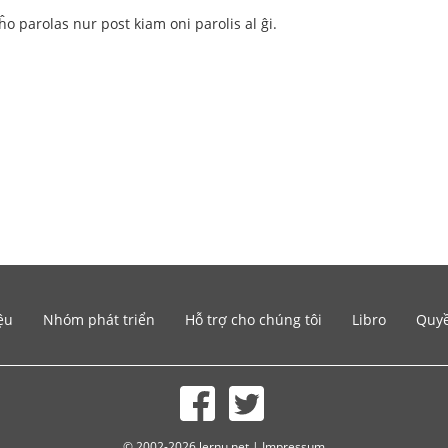
 eĥo parolas nur post kiam oni parolis al ĝi.
ệu
Nhóm phát triển
Hỗ trợ cho chúng tôi
Libro
Quyề
© 2002-2026 lernu.net |
Impressum