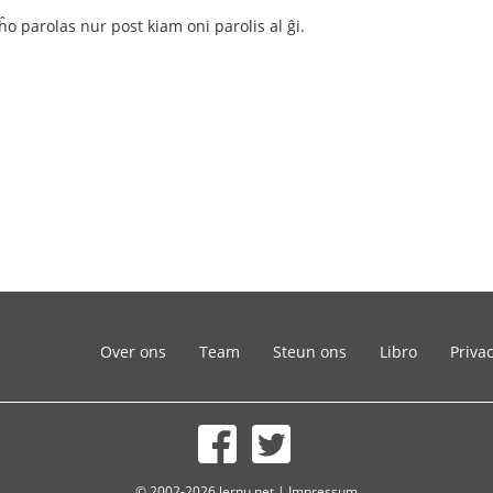
 eĥo parolas nur post kiam oni parolis al ĝi.
Over ons
Team
Steun ons
Libro
Priva
© 2002-2026 lernu.net |
Impressum