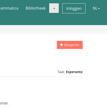
rammatica
Bibliotheek
NL
Inloggen
Reageren
Taal:
Esperanto
orton.