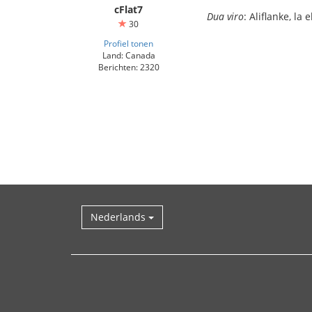
cFlat7
Dua viro
: Aliflanke, la
30
Profiel tonen
Land: Canada
Berichten: 2320
Nederlands