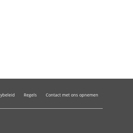
cybeleid
Regels
Contact met ons opnemen