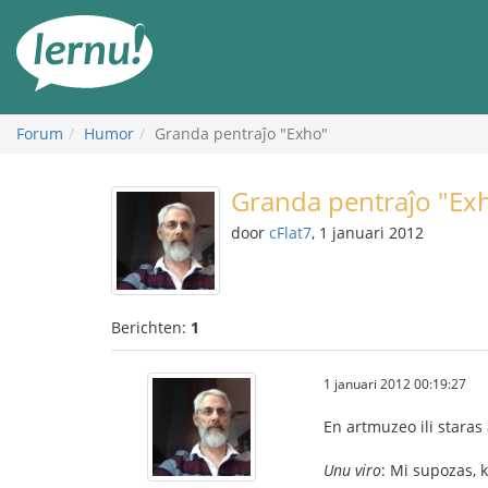
Naar
de
inhoud
Forum
Humor
Granda pentraĵo "Exho"
Granda pentraĵo "Ex
door
cFlat7
, 1 januari 2012
Berichten:
1
1 januari 2012 00:19:27
En artmuzeo ili staras
Unu viro
: Mi supozas, k