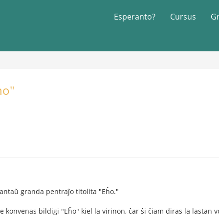
Esperanto?
Cursus
G
ho"
 antaŭ granda pentraĵo titolita "Eĥo."
e konvenas bildigi "Eĥo" kiel la virinon, ĉar ŝi ĉiam diras la lastan v